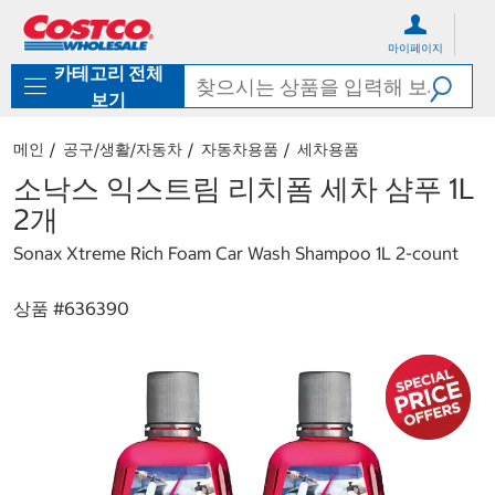
컨
메
텐
뉴
마이페이지
츠
로
카테고리 전체
로
바
바
로
보기
로
가
가
기
메인
공구/생활/자동차
자동차용품
세차용품
기
소낙스 익스트림 리치폼 세차 샴푸 1L
2개
Sonax Xtreme Rich Foam Car Wash Shampoo 1L 2-count
상품 #
636390