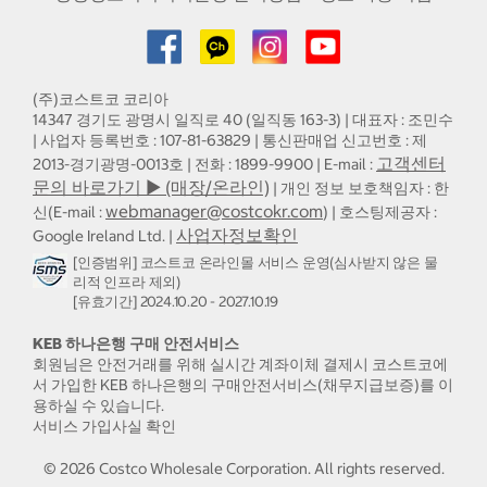
(주)코스트코 코리아
14347 경기도 광명시 일직로 40 (일직동 163-3) | 대표자 : 조민수
| 사업자 등록번호 : 107-81-63829 | 통신판매업 신고번호 : 제
고객센터
2013-경기광명-0013호 | 전화 : 1899-9900 | E-mail :
문의 바로가기 ▶ (매장/온라인)
| 개인 정보 보호책임자 : 한
webmanager@costcokr.com
신(E-mail :
) | 호스팅제공자 :
사업자정보확인
Google Ireland Ltd. |
[인증범위] 코스트코 온라인몰 서비스 운영(심사받지 않은 물
리적 인프라 제외)
[유효기간] 2024.10.20 - 2027.10.19
KEB 하나은행 구매 안전서비스
회원님은 안전거래를 위해 실시간 계좌이체 결제시 코스트코에
서 가입한 KEB 하나은행의 구매안전서비스(채무지급보증)를 이
용하실 수 있습니다.
서비스 가입사실 확인
©
2026
Costco Wholesale Corporation.
All rights reserved.