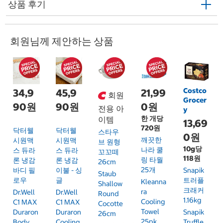
상품 후기
회원님께 제안하는 상품
Costco
34,9
45,9
21,99
회원
Grocer
90원
90원
0원
전용 아
y
한 개당
이템
13,69
720원
닥터웰
닥터웰
스타우
0원
깨끗한
시원맥
시원맥
브 원형
10g당
나라 쿨
스 듀라
스 듀라
꼬꼬떼
118원
링 타월
론 냉감
론 냉감
26cm
25개
바디 필
이불 - 싱
Snapik
Staub
로우
글
트러플
Kleanna
Shallow
크래커
Ra
Dr.Well
Dr.Well
Round
1.16kg
Cooling
C1 MAX
C1 MAX
Cocotte
Towel
Duraron
Duraron
Snapik
26cm
25pk
Body
Cooling
Truffle