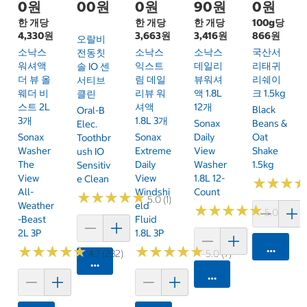
0원
00원
0원
90원
0원
한 개당
한 개당
한 개당
100g당
4,330원
3,663원
3,416원
866원
오랄비
소낙스
소낙스
소낙스
국산서
전동칫
워셔액
익스트
데일리
리태귀
솔 IO 센
더 뷰 올
림 데일
뷰워셔
리쉐이
서티브
웨더 비
리뷰 워
액 1.8L
크 1.5kg
클린
스트 2L
셔액
12개
Black
Oral-B
3개
1.8L 3개
Sonax
Beans &
Elec.
Sonax
Sonax
Daily
Oat
Toothbr
Washer
Extreme
View
Shake
Ush IO
The
Daily
Washer
1.5kg
Sensitiv
View
View
1.8L 12-
E Clean
★
★
★
★
★
★
All-
Windshi
Count
★
★
★
★
★
★
★
★
★
★
5.0 (1)
Weather
Eld
★
★
★
★
★
★
★
★
★
★
5.0 (6)
-Beast
Fluid
2L 3P
1.8L 3P
카트에 
★
★
★
★
★
★
★
★
★
★
★
★
★
★
★
★
★
★
★
★
4.7 (232)
5.0 (7)
카트에 담기
카트에 담기