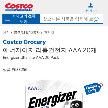
컨
메
텐
뉴
마이페이지
츠
로
카테고리 전체
로
바
바
로
보기
로
가
가
기
메인
공구/생활/자동차
건전지
기
Costco Grocery
에너자이저 리튬건전지 AAA 20개
Energizer Ultimate AAA 20 Pack
상품 #
633256