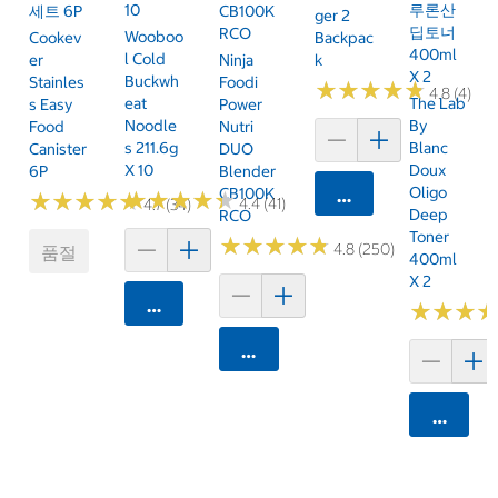
10
루론산
세트 6P
CB100K
Ger 2
딥토너
RCO
Wooboo
Cookev
Backpac
400ml
L Cold
Er
Ninja
K
X 2
Buckwh
Stainles
Foodi
★
★
★
★
★
★
★
★
★
★
4.8 (4)
Eat
The Lab
S Easy
Power
Noodle
By
Food
Nutri
S 211.6g
Blanc
Canister
DUO
X 10
Doux
6P
Blender
Oligo
CB100K
카트에 담기
★
★
★
★
★
★
★
★
★
★
★
★
★
★
★
★
★
★
★
★
4.4 (41)
4.7 (34)
Deep
RCO
Toner
★
★
★
★
★
★
★
★
★
★
4.8 (250)
품절
400ml
X 2
카트에 담기
★
★
★
★
★
★
카트에 담기
카트에 