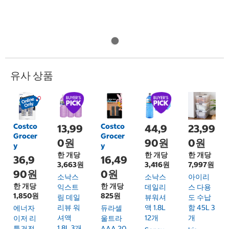
유사 상품
Costco
Costco
13,99
44,9
23,99
Grocer
Grocer
0원
90원
0원
y
y
한 개당
한 개당
한 개당
36,9
16,49
3,663원
3,416원
7,997원
90원
0원
소낙스
소낙스
아이리
한 개당
한 개당
익스트
데일리
스 다용
1,850원
825원
림 데일
뷰워셔
도 수납
리뷰 워
액 1.8L
함 45L 3
에너자
듀라셀
셔액
12개
개
이저 리
울트라
1.8L 3개
튬건전
AAA 20