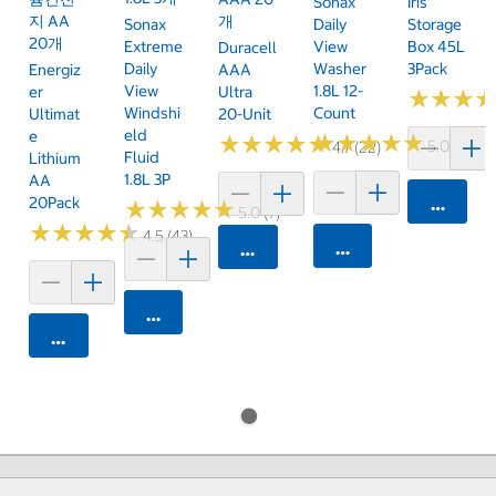
Sonax
Iris
지 AA
개
Sonax
Daily
Storage
20개
Extreme
View
Box 45L
Duracell
Daily
Washer
3Pack
Energiz
AAA
View
1.8L 12-
Er
Ultra
★
★
★
★
★
★
Windshi
Count
Ultimat
20-Unit
Eld
E
★
★
★
★
★
★
★
★
★
★
★
★
★
★
★
★
★
★
★
★
5.0 (6)
4.7 (22)
Fluid
Lithium
1.8L 3P
AA
20Pack
카트에 
★
★
★
★
★
★
★
★
★
★
5.0 (7)
★
★
★
★
★
★
★
★
★
★
4.5 (43)
카트에 담기
카트에 담기
카트에 담기
카트에 담기