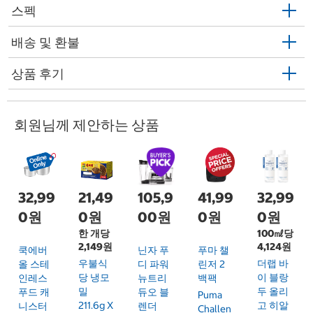
스펙
배송 및 환불
상품 후기
회원님께 제안하는 상품
32,99
21,49
105,9
41,99
32,99
0원
0원
00원
0원
0원
한 개당
100㎖당
2,149원
4,124원
쿡에버
닌자 푸
푸마 챌
우불식
더랩 바
올 스테
디 파워
린저 2
당 냉모
이 블랑
인레스
뉴트리
백팩
밀
두 올리
푸드 캐
듀오 블
Puma
211.6g X
고 히알
니스터
렌더
Challen