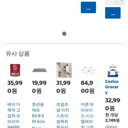
카트에 담기
카트에 
유사 상품
Costco
35,99
19,99
31,99
84,9
Grocer
0원
0원
0원
00원
y
32,99
베어 다
현관용
조셉조
더죤 하
0원
목적 고
매트
셉 이지
이브리
한 개당
접착 프
60.9 X
스토어
드 시스
2,749원
라이머
91.4cm
컴팩트
템에어
946ML
욕실선
컨 고정
대림바