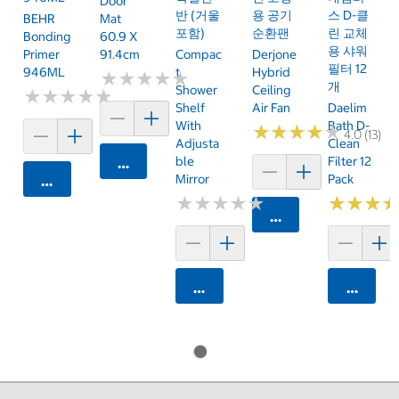
Door
반 (거울
용 공기
스 D-클
BEHR
Mat
포함)
순환팬
린 교체
Bonding
60.9 X
용 샤워
Primer
91.4cm
Compac
Derjone
필터 12
946ML
T
Hybrid
★
★
★
★
★
★
★
★
★
★
개
Shower
Ceiling
★
★
★
★
★
★
★
★
★
★
Shelf
Air Fan
Daelim
With
Bath D-
★
★
★
★
★
★
★
★
★
★
4.0 (13)
Adjusta
Clean
Ble
Filter 12
카트에 담기
Mirror
Pack
카트에 담기
★
★
★
★
★
★
★
★
★
★
★
★
★
★
★
★
카트에 담기
카트에 담기
카트에 