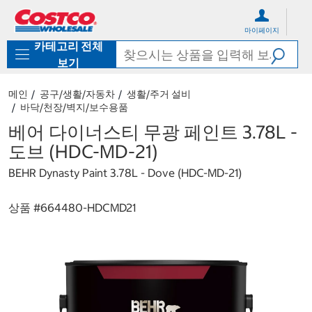
컨
메
텐
뉴
마이페이지
츠
로
카테고리 전체
로
바
바
로
보기
로
가
가
기
메인
공구/생활/자동차
생활/주거 설비
기
바닥/천장/벽지/보수용품
베어 다이너스티 무광 페인트 3.78L -
도브 (HDC-MD-21)
BEHR Dynasty Paint 3.78L - Dove (HDC-MD-21)
상품 #
664480-HDCMD21