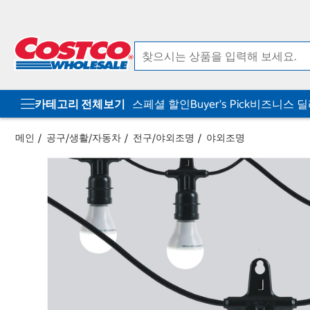
컨
메
텐
뉴
츠
로
로
바
바
로
로
가
가
기
기
카테고리 전체보기
스페셜 할인
Buyer's Pick
비즈니스 
메인
공구/생활/자동차
전구/야외조명
야외조명