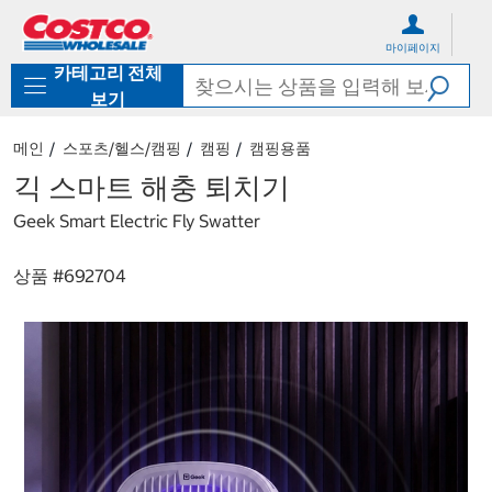
컨
메
텐
뉴
마이페이지
츠
로
카테고리 전체
로
바
바
로
보기
로
가
가
기
메인
스포츠/헬스/캠핑
캠핑
캠핑용품
기
긱 스마트 해충 퇴치기
Geek Smart Electric Fly Swatter
상품 #
692704