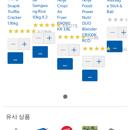
Samgwa
Snapik
Crispi
Foodi
E Stick &
Ng Rice
Truffle
Air
Power
Ball
10kg X 2
Cracker
Fryer
Nutri
★
★
★
★
★
★
1.16kg
FN090
DUO
★
★
★
★
★
★
★
★
★
★
4.8 (273)
KR 3.8L
Blender
★
★
★
★
★
★
★
★
★
★
4.7 (159)
CB100K
★
★
★
★
★
★
★
★
★
★
5.0 (6)
RCO
카트에 
★
★
★
★
★
★
★
★
★
★
4.8 (250)
카트에 담기
카트에 담기
카트에 담기
카트에 담기
유사 상품