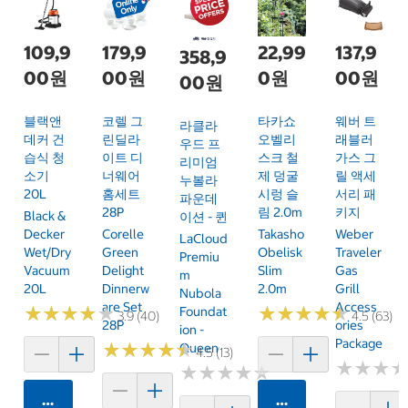
109,9
179,9
22,99
137,9
358,9
00원
00원
0원
00원
00원
블랙앤
코렐 그
타카쇼
웨버 트
라클라
데커 건
린딜라
오벨리
래블러
우드 프
습식 청
이트 디
스크 철
가스 그
리미엄
소기
너웨어
제 덩굴
릴 액세
누볼라
20L
홈세트
시렁 슬
서리 패
파운데
28P
림 2.0m
키지
Black &
이션 - 퀸
Decker
Corelle
Takasho
Weber
LaCloud
Wet/Dry
Green
Obelisk
Traveler
Premiu
Vacuum
Delight
Slim
Gas
M
20L
Dinnerw
2.0m
Grill
Nubola
Are Set
Access
★
★
★
★
★
★
★
★
★
★
★
★
★
★
★
★
★
★
★
★
Foundat
3.9 (40)
4.5 (63)
28P
Ories
Ion -
Package
★
★
★
★
★
★
★
★
★
★
Queen
4.5 (13)
★
★
★
★
★
★
★
★
★
★
★
★
★
★
★
★
카트에 담기
카트에 담기