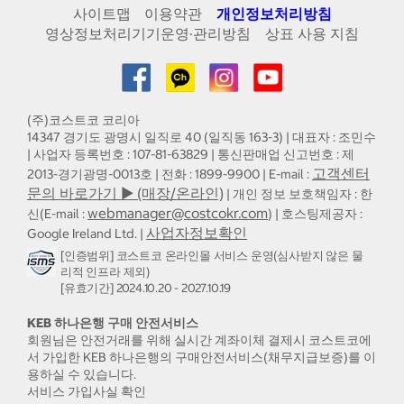
사이트맵
이용약관
개인정보처리방침
영상정보처리기기운영·관리방침
상표 사용 지침
(주)코스트코 코리아
14347 경기도 광명시 일직로 40 (일직동 163-3) | 대표자 : 조민수
| 사업자 등록번호 : 107-81-63829 | 통신판매업 신고번호 : 제
고객센터
2013-경기광명-0013호 | 전화 : 1899-9900 | E-mail :
문의 바로가기 ▶ (매장/온라인)
| 개인 정보 보호책임자 : 한
webmanager@costcokr.com
신(E-mail :
) | 호스팅제공자 :
사업자정보확인
Google Ireland Ltd. |
[인증범위] 코스트코 온라인몰 서비스 운영(심사받지 않은 물
리적 인프라 제외)
[유효기간] 2024.10.20 - 2027.10.19
KEB 하나은행 구매 안전서비스
회원님은 안전거래를 위해 실시간 계좌이체 결제시 코스트코에
서 가입한 KEB 하나은행의 구매안전서비스(채무지급보증)를 이
용하실 수 있습니다.
서비스 가입사실 확인