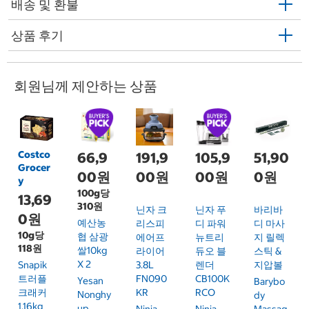
배송 및 환불
상품 후기
회원님께 제안하는 상품
Costco
66,9
191,9
105,9
51,90
Grocer
00원
00원
00원
0원
y
100g당
13,69
310원
닌자 크
닌자 푸
바리바
0원
예산농
리스피
디 파워
디 마사
10g당
협 삼광
에어프
뉴트리
지 릴렉
118원
쌀10kg
라이어
듀오 블
스틱 &
X 2
Snapik
3.8L
렌더
지압볼
트러플
FN090
CB100K
Yesan
Barybo
크래커
KR
RCO
Nonghy
Dy
1.16kg
Up
Ninja
Ninja
Massag