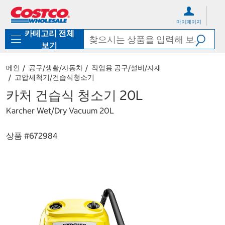
컨
메
텐
뉴
마이페이지
츠
로
카테고리 전체
로
바
바
로
보기
로
가
가
기
메인
공구/생활/자동차
작업용 공구/설비/자재
기
고압세척기/건습식청소기
카처 건습식 청소기 20L
Karcher Wet/Dry Vacuum 20L
상품 #
672984