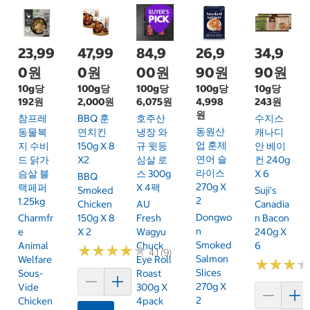
23,99
47,99
84,9
26,9
34,9
0원
0원
00원
90원
90원
10g당
100g당
100g당
100g당
10g당
192원
2,000원
6,075원
4,998
243원
원
참프레
BBQ 훈
호주산
수지스
동원산
동물복
연치킨
냉장 와
캐나디
업 훈제
지 수비
150g X 8
규 윗등
안 베이
연어 슬
드 닭가
X2
심살 로
컨 240g
라이스
슴살 블
스 300g
X 6
BBQ
270g X
랙페퍼
X 4팩
Smoked
Suji's
2
1.25kg
Chicken
AU
Canadia
Dongwo
Charmfr
150g X 8
Fresh
N Bacon
N
E
X 2
Wagyu
240g X
Smoked
Animal
Chuck
6
★
★
★
★
★
★
★
★
★
★
4.1 (9)
Salmon
Welfare
Eye Roll
★
★
★
★
★
★
Slices
Sous-
Roast
270g X
Vide
300g X
2
Chicken
4pack