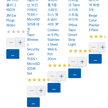
3M 이어
Tapo 무
쿡에버
티피링
베이지
플러그
선 보안
통 5중
크 Tapo
색 화분
160개
카메라
스테인
스마트
3개
TC65 +
리스 웍
스트립
3M Ear
Beige
MicroSD
& 냄비
라이트
Plugs
Color
32GB 세
세트 3P
160pc
TPlink
Planter
트
Cookev
Tapo
3 Pack
★
★
★
★
★
★
★
★
★
★
Tapo
Er 5-Ply
Smart
★
★
★
★
★
★
Wireles
Stainles
Strip
S
S Steel
Light
Security
Wok &
★
★
★
★
★
★
★
★
★
★
5.0 (2)
Cam
Pot
카트에 담기
TC65 +
20cm
카트에 
MicroSD
★
★
★
★
★
★
★
★
★
★
4.8 (23)
32GB
Set
카트에 담기
★
★
★
★
★
★
★
★
★
★
4.5 (2)
카트에 담기
카트에 담기