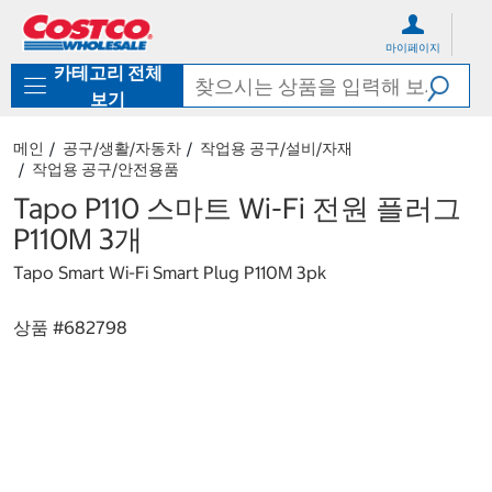
컨
메
텐
뉴
마이페이지
츠
로
카테고리 전체
로
바
바
로
보기
로
가
가
기
메인
공구/생활/자동차
작업용 공구/설비/자재
기
작업용 공구/안전용품
Tapo P110 스마트 Wi-Fi 전원 플러그
P110M 3개
Tapo Smart Wi-Fi Smart Plug P110M 3pk
상품 #
682798