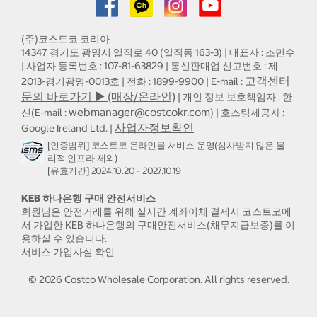
(주)코스트코 코리아
14347 경기도 광명시 일직로 40 (일직동 163-3) | 대표자 : 조민수
| 사업자 등록번호 : 107-81-63829 | 통신판매업 신고번호 : 제
고객센터
2013-경기광명-0013호 | 전화 : 1899-9900 | E-mail :
문의 바로가기 ▶ (매장/온라인)
| 개인 정보 보호책임자 : 한
webmanager@costcokr.com
신(E-mail :
) | 호스팅제공자 :
사업자정보확인
Google Ireland Ltd. |
[인증범위] 코스트코 온라인몰 서비스 운영(심사받지 않은 물
리적 인프라 제외)
[유효기간] 2024.10.20 - 2027.10.19
KEB 하나은행 구매 안전서비스
회원님은 안전거래를 위해 실시간 계좌이체 결제시 코스트코에
서 가입한 KEB 하나은행의 구매안전서비스(채무지급보증)를 이
용하실 수 있습니다.
서비스 가입사실 확인
©
2026
Costco Wholesale Corporation.
All rights reserved.