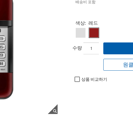
배송비 포함
Select product
색상:
레드
수량
원클
상품 비교하기