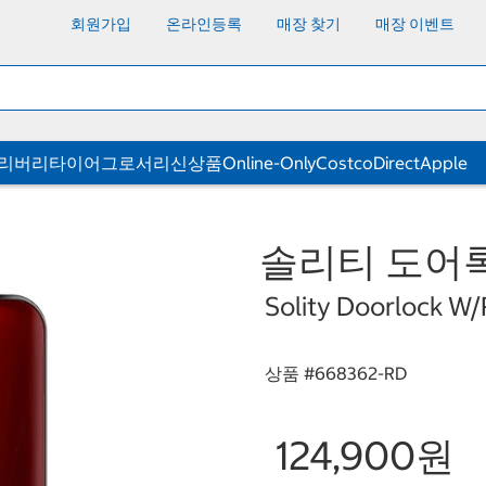
회원가입
온라인등록
매장 찾기
매장 이벤트
딜리버리
타이어
그로서리
신상품
Online-Only
CostcoDirect
Apple
솔리티 도어록 
Solity Doorlock W
상품 #
668362-RD
124,900원