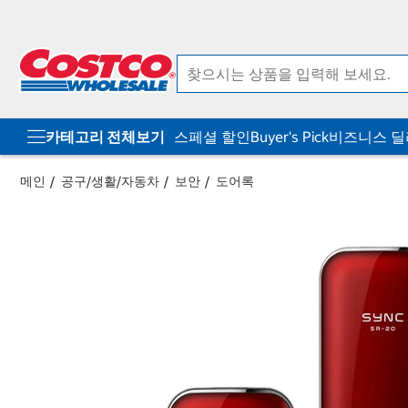
컨
메
텐
뉴
츠
로
로
바
바
로
로
가
가
기
기
카테고리 전체보기
스페셜 할인
Buyer's Pick
비즈니스 
메인
공구/생활/자동차
보안
도어록