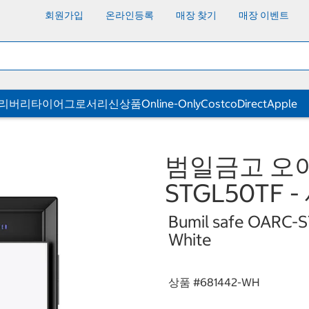
회원가입
온라인등록
매장 찾기
매장 이벤트
딜리버리
타이어
그로서리
신상품
Online-Only
CostcoDirect
Apple
범일금고 오아
STGL50TF
Bumil safe OARC-ST
White
상품 #
681442-WH