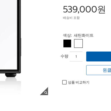
539,000원
배송비 포함
Select product
색상:
새틴화이트
수량
원클
상품 비교하기