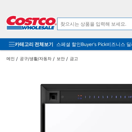
컨
메
텐
뉴
츠
로
로
바
바
로
로
가
가
기
기
카테고리 전체보기
스페셜 할인
Buyer's Pick
비즈니스 
메인
공구/생활/자동차
보안
금고