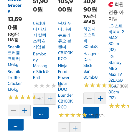
51,90
105,9
30,9
회원
Grocer
0원
00원
90원
y
전용 아
10㎖당
13,69
이템
484원
바리바
닌자 푸
LG 스탠
0원
하겐다
디 마사
디 파워
바이미 2
10g당
즈스틱
지 릴렉
뉴트리
MAX
118원
바
스틱 &
듀오 블
80cm
80mlx8
Snapik
지압볼
렌더
(32)
트러플
CB100K
Haagen-
Barybo
LG
크래커
RCO
Dazs
Dy
Stanby
1.16kg
Stick
Massag
Ninja
ME 2
Bar
Snapik
E Stick &
Foodi
Max TV
80mlx8
Truffle
Ball
Power
32LX6B
Cracker
Nutri
★
★
★
★
★
★
★
★
★
★
★
★
★
★
★
★
★
★
★
★
KGA
4.7 (109)
1.16kg
DUO
80cm
Blender
★
★
★
★
★
★
★
★
★
★
(32)
4.7 (159)
CB100K
★
★
★
★
★
★
RCO
카트에 담기
카트에 담기
★
★
★
★
★
★
★
★
★
★
4.8 (250)
카트에 담기