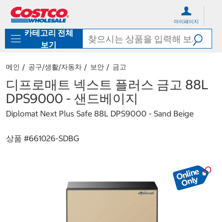
컨
메
텐
뉴
마이페이지
츠
로
카테고리 전체
로
바
바
로
보기
로
가
가
기
메인
공구/생활/자동차
보안
금고
기
디프로매트 넥스트 플러스 금고 88L
DPS9000 - 샌드베이지
Diplomat Next Plus Safe 88L DPS9000 - Sand Beige
상품 #
661026-SDBG