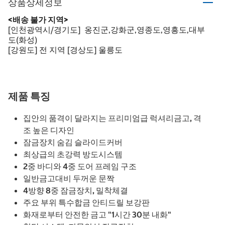
상품상세정보
<배송 불가 지역>
[인천광역시/경기도] 옹진군,강화군,영종도,영흥도,대부
도(화성)
[강원도] 전 지역 [경상도] 울릉도
제품 특징
집안의 품격이 달라지는 프리미엄급 럭셔리금고, 격
조 높은 디자인
잠금장치 숨김 슬라이드커버
최상급의 초강력 방도시스템
2중 바디와 4중 도어 프레임 구조
일반금고대비 두꺼운 문짝
4방향 8중 잠금장치, 밀착체결
주요 부위 특수합금 안티드릴 보강판
화재로부터 안전한 금고 "1시간 30분 내화"