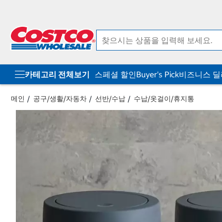
컨
메
텐
뉴
츠
로
로
바
바
로
로
가
가
기
기
카테고리 전체보기
스페셜 할인
Buyer's Pick
비즈니스 
메인
공구/생활/자동차
선반/수납
수납/옷걸이/휴지통