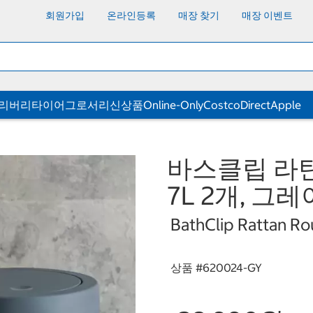
회원가입
온라인등록
매장 찾기
매장 이벤트
딜리버리
타이어
그로서리
신상품
Online-Only
CostcoDirect
Apple
바스클립 라
7L 2개, 그레
BathClip Rattan Rou
상품 #
620024-GY