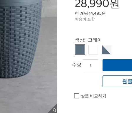
28,990원
한 개당 14,495원
배송비 포함
Select product
색상:
그레이
수량
원클
상품 비교하기