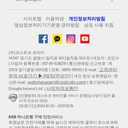
사이트맵
이용약관
개인정보처리방침
영상정보처리기기운영·관리방침
상표 사용 지침
(주)코스트코 코리아
14347 경기도 광명시 일직로 40 (일직동 163-3) | 대표자 : 조민수
| 사업자 등록번호 : 107-81-63829 | 통신판매업 신고번호 : 제
고객센터
2013-경기광명-0013호 | 전화 : 1899-9900 | E-mail :
문의 바로가기 ▶ (매장/온라인)
| 개인 정보 보호책임자 : 한
webmanager@costcokr.com
신(E-mail :
) | 호스팅제공자 :
사업자정보확인
Google Ireland Ltd. |
[인증범위] 코스트코 온라인몰 서비스 운영(심사받지 않은 물
리적 인프라 제외)
[유효기간] 2024.10.20 - 2027.10.19
KEB 하나은행 구매 안전서비스
회원님은 안전거래를 위해 실시간 계좌이체 결제시 코스트코에
서 가입한 KEB 하나은행의 구매안전서비스(채무지급보증)를 이