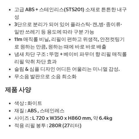
고급 ABS + 스테인리스(STS201) 소재로 튼튼한 내구
성
3단으로 분리가 되어 있어 플라스틱· 캔,병· 종이류·
일반 쓰레기 등 용도에 따라 구분 가능
11m 매직롤 비닐, 리필이 편하고 위생적, 안전컷팅기
로 원하는 만큼, 원하는 때에 바로 바로 배출
냄새 차단 구조 : 뚜껑 + 베이비 파우더 향 리필 매직롤
리필 악취 차단 효과
슬림 & 심플 디자인 어디든 어울리는 미니멀 감성.
무소음 발판으로 소음 최소화
제품 사양
색상 : 화이트
재질 : ABS , 스테인레스
사이즈 : L 720 x W350 x H860 mm, 약 6.4kg
적용 리필 봉투 : 280R (27리터)