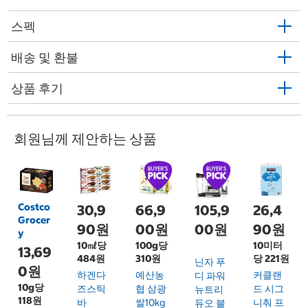
스펙
배송 및 환불
상품 후기
회원님께 제안하는 상품
Costco
30,9
66,9
105,9
26,4
Grocer
90원
00원
00원
90원
y
10㎖당
100g당
10미터
13,69
484원
310원
당 221원
닌자 푸
0원
하겐다
예산농
커클랜
디 파워
10g당
즈스틱
협 삼광
드 시그
뉴트리
118원
바
쌀10kg
니춰 프
듀오 블