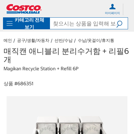
컨
메
텐
뉴
마이페이지
츠
로
카테고리 전체
로
바
바
로
보기
로
가
가
기
메인
공구/생활/자동차
선반/수납
수납/옷걸이/휴지통
기
매직캔 애니블리 분리수거함 + 리필6
개
Magikan Recycle Station + Refill 6P
상품 #
686351