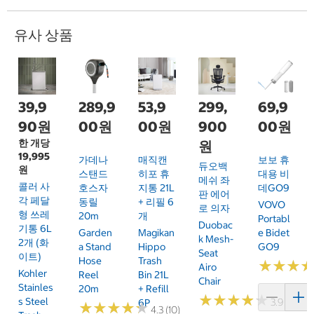
유사 상품
39,9
289,9
53,9
299,
69,9
90원
00원
00원
900
00원
한 개당
원
19,995
가데나
매직캔
보보 휴
듀오백
원
스탠드
히포 휴
대용 비
메쉬 좌
콜러 사
호스자
지통 21L
데GO9
판 에어
각 페달
동릴
+ 리필 6
VOVO
로 의자
형 쓰레
20m
개
Portabl
Duobac
기통 6L
Garden
Magikan
E Bidet
K Mesh-
2개 (화
A Stand
Hippo
GO9
Seat
이트)
Hose
Trash
★
★
★
★
★
★
Airo
Kohler
Reel
Bin 21L
Chair
Stainles
20m
+ Refill
★
★
★
★
★
★
★
★
★
★
S Steel
3.9 (13)
6P
★
★
★
★
★
★
★
★
★
★
4.3 (10)