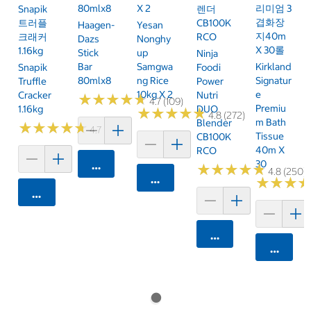
80mlx8
X 2
리미엄 3
Snapik
렌더
겹화장
트러플
CB100K
Haagen-
Yesan
지40m
크래커
RCO
Dazs
Nonghy
X 30롤
1.16kg
Stick
Up
Ninja
Bar
Samgwa
Kirkland
Snapik
Foodi
80mlx8
Ng Rice
Signatur
Truffle
Power
10kg X 2
E
Cracker
Nutri
★
★
★
★
★
★
★
★
★
★
4.7 (109)
Premiu
1.16kg
DUO
★
★
★
★
★
★
★
★
★
★
4.8 (272)
M Bath
Blender
★
★
★
★
★
★
★
★
★
★
4.7 (159)
Tissue
CB100K
40m X
RCO
30
카트에 담기
★
★
★
★
★
★
★
★
★
★
4.8 (250)
카트에 담기
★
★
★
★
★
★
카트에 담기
카트에 담기
카트에 