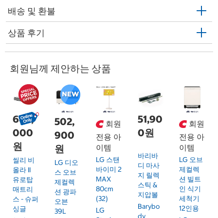
배송 및 환불
상품 후기
회원님께 제안하는 상품
649,
51,90
502,
회원
회원
000
0원
900
전용 아
전용 아
원
원
이템
이템
바리바
LG 스탠
LG 오브
씰리 비
LG 디오
디 마사
바이미 2
제컬렉
올라 II
스 오브
지 릴렉
MAX
션 빌트
유로탑
제컬렉
스틱 &
80cm
인 식기
매트리
션 광파
지압볼
(32)
세척기
스 - 슈퍼
오븐
Barybo
12인용
싱글
LG
39L
Dy