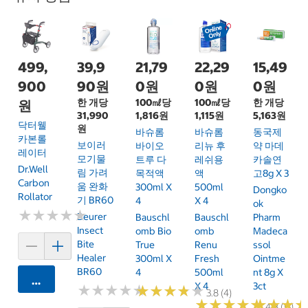
499,
39,9
21,79
22,29
15,49
900
90원
0원
0원
0원
한 개당
100㎖당
100㎖당
한 개당
원
31,990
1,816원
1,115원
5,163원
닥터웰
원
바슈롬
바슈롬
동국제
카본롤
보이러
바이오
리뉴 후
약 마데
레이터
모기물
트루 다
레쉬용
카솔연
Dr.Well
림 가려
목적액
액
고8g X 3
Carbon
움 완화
300ml X
500ml
Dongko
Rollator
기 BR60
4
X 4
Ok
★
★
★
★
★
★
★
★
★
★
Beurer
Bauschl
Bauschl
Pharm
Insect
Omb Bio
Omb
Madeca
Bite
True
Renu
Ssol
Healer
300ml X
Fresh
Ointme
BR60
4
500ml
Nt 8g X
카트에 담기
X 4
3ct
★
★
★
★
★
★
★
★
★
★
★
★
★
★
★
★
★
★
★
★
3.8 (4)
★
★
★
★
★
★
★
★
★
★
★
★
★
★
★
★
4.8 (13)