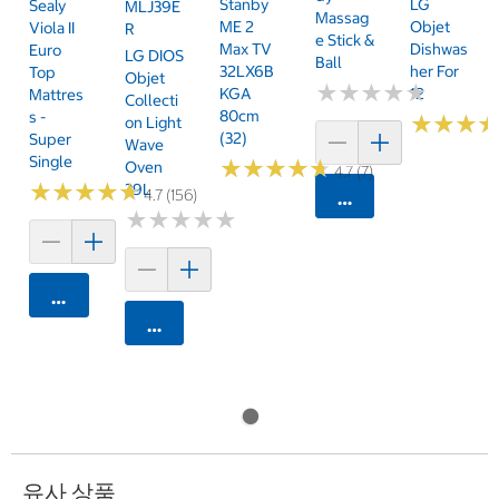
Stanby
LG
Sealy
MLJ39E
Massag
ME 2
Objet
Viola II
R
E Stick &
Max TV
Dishwas
Euro
LG DIOS
Ball
32LX6B
Her For
Top
Objet
★
★
★
★
★
★
★
★
★
★
KGA
12
Mattres
Collecti
80cm
S -
★
★
★
★
★
★
On Light
(32)
Super
Wave
Single
★
★
★
★
★
★
★
★
★
★
Oven
4.7 (7)
★
★
★
★
★
★
★
★
★
★
39L
4.7 (156)
카트에 담기
★
★
★
★
★
★
★
★
★
★
카트에 담기
카트에 담기
유사 상품