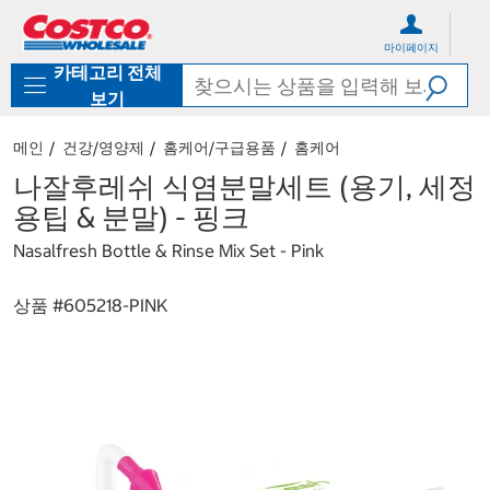
컨
메
텐
뉴
마이페이지
츠
로
카테고리 전체
로
바
바
로
보기
로
가
가
기
메인
건강/영양제
홈케어/구급용품
홈케어
기
나잘후레쉬 식염분말세트 (용기, 세정
용팁 & 분말) - 핑크
Nasalfresh Bottle & Rinse Mix Set - Pink
상품 #
605218-PINK