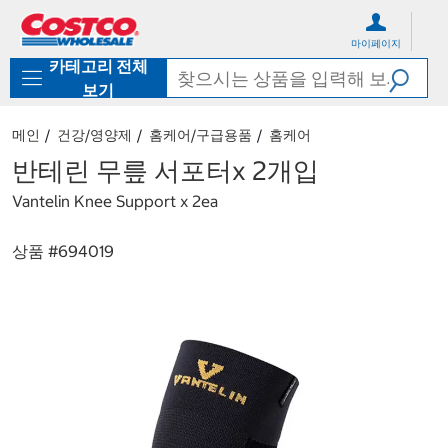
컨
메
텐
뉴
마이페이지
츠
로
카테고리 전체
로
바
바
로
보기
로
가
가
기
메인
건강/영양제
홈케어/구급용품
홈케어
기
반테린 무릎 서포터x 2개입
Vantelin Knee Support x 2ea
상품 #
694019