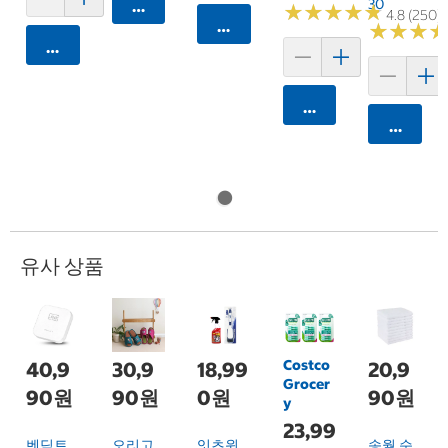
30
카트에 담기
★
★
★
★
★
★
★
★
★
★
4.8 (250)
카트에 담기
★
★
★
★
★
★
카트에 담기
카트에 담기
카트에 
유사 상품
Costco
40,9
30,9
18,99
20,9
Grocer
90원
90원
0원
90원
y
23,99
벤딕트
오리고
잇츠윈
송월 순