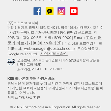
(주)코스트코 코리아
14347 경기도 광명시 일직로 40 (일직동 163-3) | 대표자 : 조민수
| 사업자 등록번호 : 107-81-63829 | 통신판매업 신고번호 : 제
고객센터
2013-경기광명-0013호 | 전화 : 1899-9900 | E-mail :
문의 바로가기 ▶ (매장/온라인)
| 개인 정보 보호책임자 : 한
webmanager@costcokr.com
신(E-mail :
) | 호스팅제공자 :
사업자정보확인
Google Ireland Ltd. |
[인증범위] 코스트코 온라인몰 서비스 운영(심사받지 않은 물
리적 인프라 제외)
[유효기간] 2024.10.20 - 2027.10.19
KEB 하나은행 구매 안전서비스
회원님은 안전거래를 위해 실시간 계좌이체 결제시 코스트코에
서 가입한 KEB 하나은행의 구매안전서비스(채무지급보증)를 이
용하실 수 있습니다.
서비스 가입사실 확인
©
2026
Costco Wholesale Corporation.
All rights reserved.