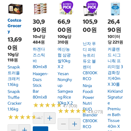
Costco
30,9
66,9
105,9
26,4
Grocer
90원
00원
00원
90원
y
10㎖당
100g당
10미터
13,69
484원
310원
당 221원
닌자 푸
0원
하겐다
예산농
커클랜
디 파워
10g당
즈스틱
협 삼광
드 시그
뉴트리
118원
바
쌀10kg
니춰 프
듀오 블
80mlx8
X 2
리미엄 3
Snapik
렌더
겹화장
트러플
CB100K
Haagen-
Yesan
지40m
크래커
RCO
Dazs
Nonghy
X 30롤
1.16kg
Stick
Up
Ninja
Bar
Samgwa
Kirkland
Snapik
Foodi
80mlx8
Ng Rice
Signatur
Truffle
Power
10kg X 2
E
Cracker
Nutri
★
★
★
★
★
★
★
★
★
★
4.7 (109)
Premiu
1.16kg
DUO
★
★
★
★
★
★
★
★
★
★
4.8 (273)
M Bath
Blender
★
★
★
★
★
★
★
★
★
★
4.7 (159)
Tissue
CB100K
40m X
RCO