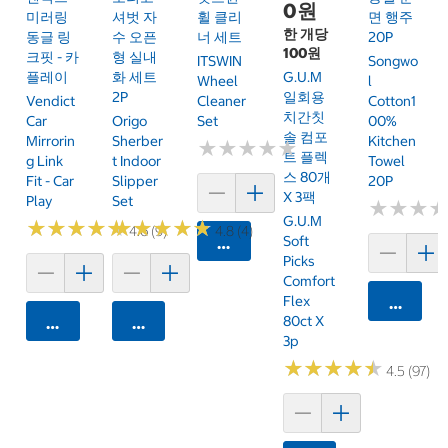
0원
미러링
셔벗 자
휠 클리
면 행주
한 개당
동글 링
수 오픈
너 세트
20P
100원
크핏 - 카
형 실내
ITSWIN
Songwo
플레이
화 세트
G.U.M
Wheel
L
2P
일회용
Vendict
Cleaner
Cotton1
치간칫
Car
Origo
Set
00%
솔 컴포
Mirrorin
Sherber
Kitchen
★
★
★
★
★
★
★
★
★
★
트 플렉
G Link
T Indoor
Towel
스 80개
Fit - Car
Slipper
20P
X 3팩
Play
Set
★
★
★
★
★
★
G.U.M
★
★
★
★
★
★
★
★
★
★
★
★
★
★
★
★
★
★
★
★
4.6 (9)
4.8 (4)
Soft
카트에 담기
Picks
Comfort
Flex
카트에 
80ct X
카트에 담기
카트에 담기
3p
★
★
★
★
★
★
★
★
★
★
4.5 (97)