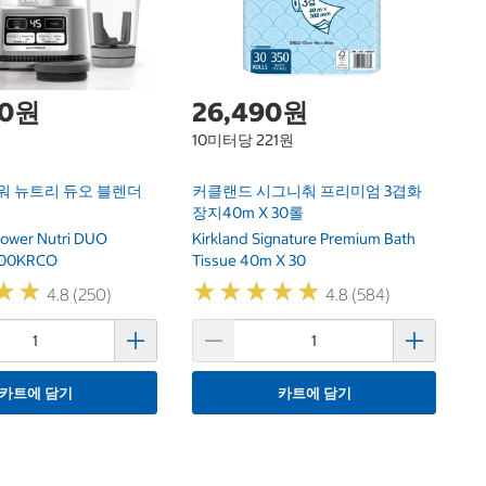
00원
26,490원
10미터당 221원
워 뉴트리 듀오 블렌더
커클랜드 시그니춰 프리미엄 3겹화
장지40m X 30롤
Power Nutri DUO
Kirkland Signature Premium Bath
100KRCO
Tissue 40m X 30
★
★
★
★
★
★
★
★
★
★
★
★
★
★
4.8 (250)
4.8 (584)
카트에 담기
카트에 담기