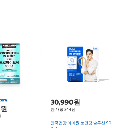
C
한
네
D
Na
D
cery
30,990원
0원
한 개당 344원
원
안국건강 아이원 눈건강 솔루션 90