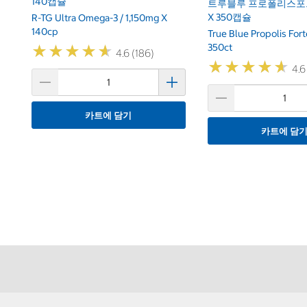
140캡슐
트루블루 프로폴리스포르
X 350캡슐
R-TG Ultra Omega-3 / 1,150mg X
140cp
True Blue Propolis Fo
350ct
★
★
★
★
★
★
★
★
★
★
4.6 (186)
★
★
★
★
★
★
★
★
★
★
4.6
카트에 담기
카트에 담