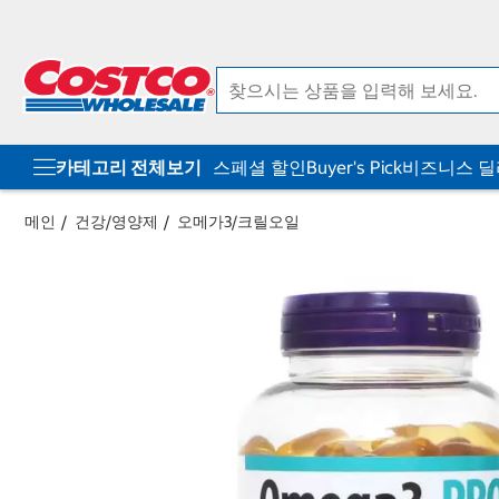
컨
메
텐
뉴
츠
로
로
바
바
로
로
가
가
기
기
카테고리 전체보기
스페셜 할인
Buyer's Pick
비즈니스 
메인
건강/영양제
오메가3/크릴오일