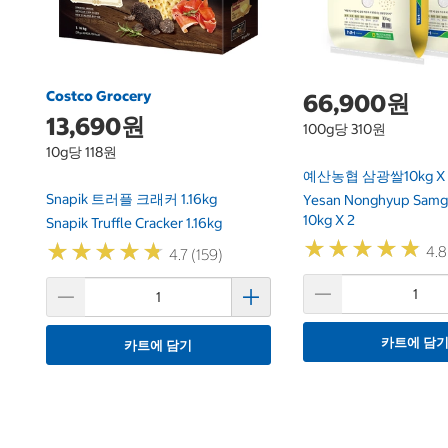
Costco Grocery
66,900원
13,690원
100g당 310원
10g당 118원
예산농협 삼광쌀10kg X 
Snapik 트러플 크래커 1.16kg
Yesan Nonghyup Samg
10kg X 2
Snapik Truffle Cracker 1.16kg
★
★
★
★
★
★
★
★
★
★
★
★
★
★
★
★
★
★
★
★
4.8
4.7 (159)
카트에 담
카트에 담기