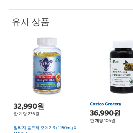
유사 상품
Costco Grocery
32,990원
36,990원
한 개당 236원
한 개당 106원
알티지 울트라 오메가3 / 1,150mg X