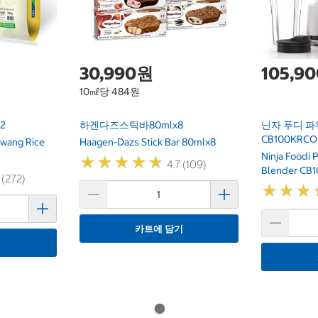
30,990원
105,9
10㎖당 484원
2
하겐다즈스틱바80mlx8
닌자 푸디 파
CB100KRCO
wang Rice
Haagen-Dazs Stick Bar 80mlx8
Ninja Foodi 
★
★
★
★
★
★
★
★
★
★
4.7 (109)
Blender CB
 (272)
★
★
★
★
★
★
카트에 담기
기