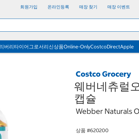
회원가입
온라인등록
매장 찾기
매장 이벤트
딜리버리
타이어
그로서리
신상품
Online-Only
CostcoDirect
Apple
Costco Grocery
웨버네츄럴오메가
캡슐
Webber Naturals O
상품 #
620200