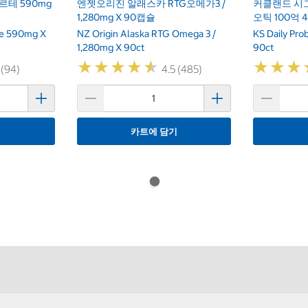
테 590mg
엔젯오리진 알래스카 RTG오메가3 /
커클랜드 시
1,280mg X 90캡슐
오틱 100억 
rte 590mg X
NZ Origin Alaska RTG Omega 3 /
KS Daily Pro
1,280mg X 90ct
90ct
★
★
★
★
★
★
★
★
★
★
★
★
★
★
★
★
 (94)
4.5 (485)
기
카트에 담기