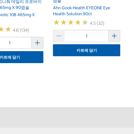
캡슐
그니춰 데일리 프로바이
465mg X 90캡슐
Ahn Gook Health EYEONE Eye
Health Solution 90ct
biotic 10B 465mg X
★
★
★
★
★
★
★
★
★
★
4.5 (32)
★
★
★
★
4.6 (134)
카트에 담기
카트에 담기