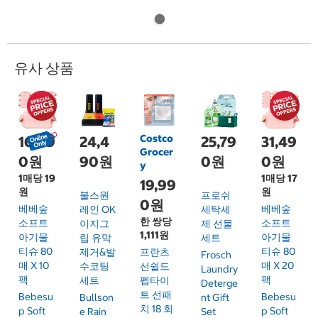
유사 상품
Costco
16,99
24,4
25,79
31,49
Grocer
0원
90원
0원
0원
y
1매당 19
1매당 17
19,99
원
원
불스원
프로쉬
0원
베베숲
베베숲
레인 OK
세탁세
한 쌍당
소프트
소프트
이지그
제 선물
1,111원
아기물
아기물
립 유막
세트
티슈 80
티슈 80
제거&발
프란츠
Frosch
매 X 10
매 X 20
수코팅
선쉴드
Laundry
팩
팩
세트
펩타이
Deterge
트 선패
Bebesu
Bebesu
Bullson
Nt Gift
치 18 회
P Soft
P Soft
E Rain
Set