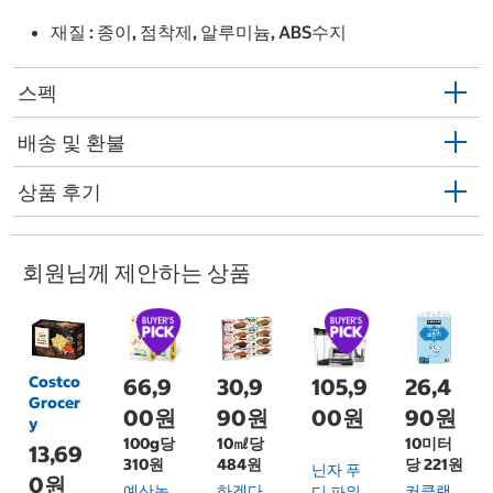
재질 : 종이, 점착제, 알루미늄, ABS수지
스펙
배송 및 환불
상품 후기
회원님께 제안하는 상품
Costco
66,9
30,9
105,9
26,4
Grocer
00원
90원
00원
90원
y
100g당
10㎖당
10미터
13,69
310원
484원
당 221원
닌자 푸
0원
예산농
하겐다
커클랜
디 파워