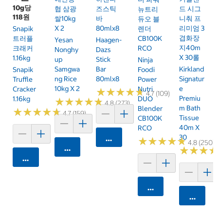
10g당
협 삼광
즈스틱
드 시그
뉴트리
118원
쌀10kg
바
니춰 프
듀오 블
X 2
80mlx8
리미엄 3
Snapik
렌더
겹화장
트러플
CB100K
Yesan
Haagen-
지40m
크래커
RCO
Nonghy
Dazs
X 30롤
1.16kg
Up
Stick
Ninja
Samgwa
Bar
Kirkland
Snapik
Foodi
Ng Rice
80mlx8
Signatur
Truffle
Power
10kg X 2
E
Cracker
Nutri
★
★
★
★
★
★
★
★
★
★
4.7 (109)
Premiu
1.16kg
DUO
★
★
★
★
★
★
★
★
★
★
4.8 (273)
M Bath
Blender
★
★
★
★
★
★
★
★
★
★
4.7 (159)
Tissue
CB100K
40m X
RCO
30
카트에 담기
★
★
★
★
★
★
★
★
★
★
4.8 (250)
카트에 담기
★
★
★
★
★
★
카트에 담기
카트에 담기
카트에 