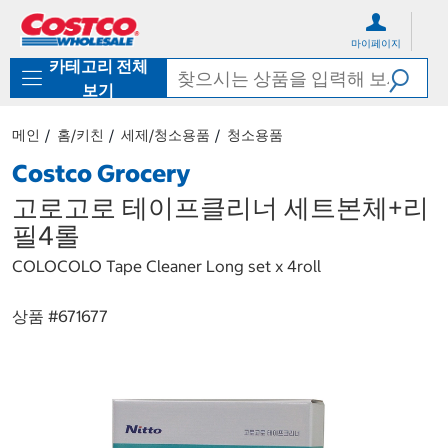
컨
메
텐
뉴
마이페이지
츠
로
카테고리 전체
로
바
바
로
보기
로
가
가
기
메인
홈/키친
세제/청소용품
청소용품
기
Costco Grocery
고로고로 테이프클리너 세트본체+리
필4롤
COLOCOLO Tape Cleaner Long set x 4roll
상품 #
671677