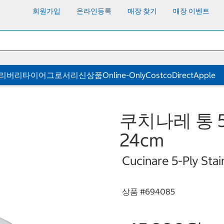
회원가입
온라인등록
매장 찾기
매장 이벤트
딜리버리
타이어
그로서리
신상품
Online-Only
CostcoDirect
Apple
쿠치나레 통 
24cm
Cucinare 5-Ply Sta
상품 #
694085