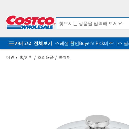
컨
메
텐
뉴
츠
로
로
바
바
로
로
가
가
기
기
카테고리 전체보기
스페셜 할인
Buyer's Pick
비즈니스 
메인
홈/키친
조리용품
쿡웨어