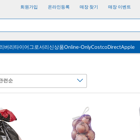
회원가입
온라인등록
매장 찾기
매장 이벤트
딜리버리
타이어
그로서리
신상품
Online-Only
CostcoDirect
Apple