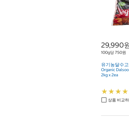
29,990
100g당 750원
유기농달수고구마
Organic Dalsoo
2kg x 2ea
★
★
★
★
★
★
★
★
상품 비교