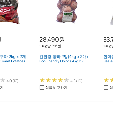
원
28,490원
33
100g당 356원
100g당
 2kg x 2개
친환경 양파 2망(4kg x 2개)
깐마늘 
 Sweet Potatoes
Eco-Friendly Onions 4kg x 2
Peeled
★
★
★
★
★
★
★
★
★
★
★
★
★
★
4.0 (12)
4.3 (10)
하기
상품 비교하기
상