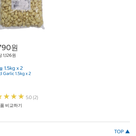
,790원
 1,126원
1.5kg x 2
 Garlic 1.5kg x 2
★
★
★
★
★
★
★
★
5.0 (2)
품 비교하기
TOP ▲