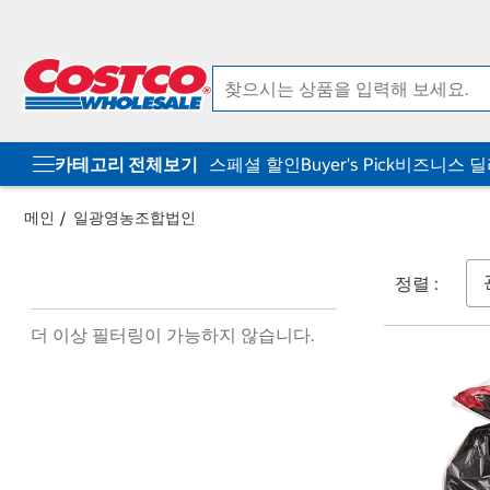
컨
메
텐
뉴
츠
로
로
바
바
로
로
가
가
기
기
카테고리 전체보기
스페셜 할인
Buyer's Pick
비즈니스 
메인
일광영농조합법인
정렬 :
더 이상 필터링이 가능하지 않습니다.