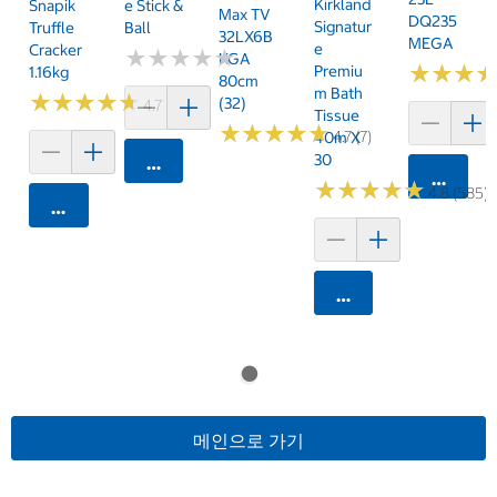
Kirkland
Snapik
E Stick &
Max TV
DQ235
Signatur
Truffle
Ball
32LX6B
MEGA
E
Cracker
★
★
★
★
★
★
★
★
★
★
KGA
★
★
★
★
★
★
Premiu
1.16kg
80cm
M Bath
★
★
★
★
★
★
★
★
★
★
(32)
4.7 (159)
Tissue
★
★
★
★
★
★
★
★
★
★
4.7 (7)
40m X
30
카트에 담기
카트에 
★
★
★
★
★
★
★
★
★
★
4.8 (585)
카트에 담기
카트에 담기
메인으로 가기