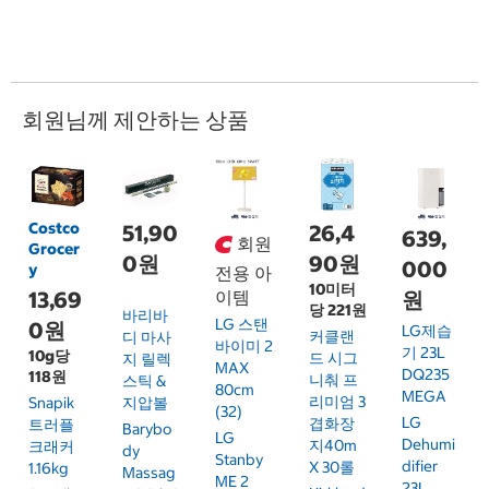
회원님께 제안하는 상품
Costco
51,90
26,4
639,
회원
Grocer
0원
90원
000
y
전용 아
10미터
13,69
이템
원
당 221원
바리바
LG 스탠
0원
LG제습
커클랜
디 마사
바이미 2
기 23L
10g당
드 시그
지 릴렉
MAX
DQ235
118원
니춰 프
스틱 &
80cm
MEGA
리미엄 3
Snapik
지압볼
(32)
LG
겹화장
트러플
Barybo
LG
Dehumi
지40m
크래커
Dy
Stanby
Difier
X 30롤
1.16kg
Massag
ME 2
23L