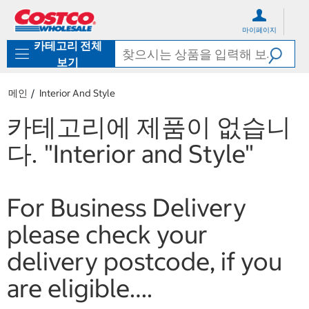
컨
메
텐
뉴
마이페이지
츠
로
카테고리 전체
로
바
바
로
보기
로
가
가
기
메인
Interior And Style
기
카테고리에 제품이 없습니
다.
"Interior and Style"
For Business Delivery
please check your
delivery postcode, if you
are eligible….