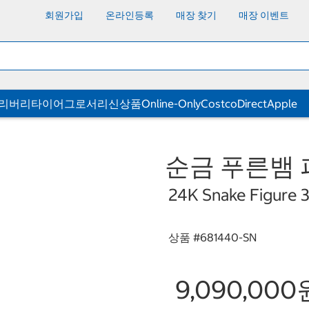
회원가입
온라인등록
매장 찾기
매장 이벤트
딜리버리
타이어
그로서리
신상품
Online-Only
CostcoDirect
Apple
순금 푸른뱀 피규
24K Snake Figure 3
상품 #
681440-SN
9,090,000