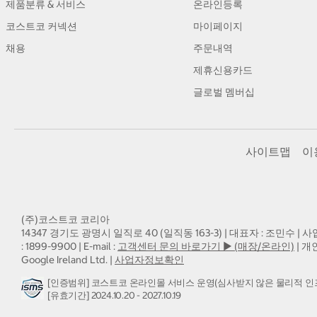
제품분류 & 서비스
온라인등록
코스트코 커넥션
마이페이지
채용
주문내역
제휴신용카드
글로벌 멤버십
사이트맵
이
(주)코스트코 코리아
14347 경기도 광명시 일직로 40 (일직동 163-3) | 대표자 : 조민수 | 사
: 1899-9900 | E-mail :
고객센터 문의 바로가기 ▶ (매장/온라인)
| 개
Google Ireland Ltd. |
사업자정보확인
[인증범위] 코스트코 온라인몰 서비스 운영(심사받지 않은 물리적 인
[유효기간] 2024.10.20 - 2027.10.19