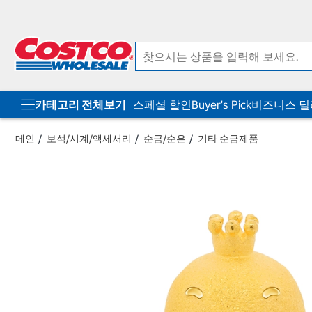
컨
메
텐
뉴
츠
로
로
바
바
로
로
가
가
기
기
카테고리 전체보기
스페셜 할인
Buyer's Pick
비즈니스 
메인
보석/시계/액세서리
순금/순은
기타 순금제품