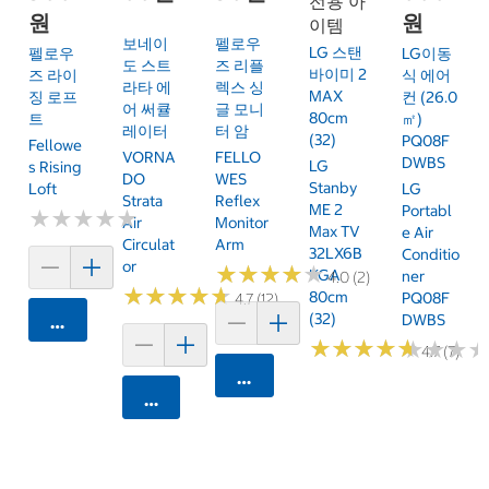
전용 아
원
원
이템
보네이
펠로우
LG 스탠
펠로우
LG이동
도 스트
즈 리플
바이미 2
즈 라이
식 에어
라타 에
렉스 싱
MAX
징 로프
컨 (26.0
어 써큘
글 모니
80cm
트
㎡)
레이터
터 암
(32)
PQ08F
Fellowe
VORNA
FELLO
DWBS
LG
S Rising
DO
WES
Stanby
Loft
LG
Strata
Reflex
ME 2
Portabl
★
★
★
★
★
★
★
★
★
★
Air
Monitor
Max TV
E Air
Circulat
Arm
32LX6B
Conditio
Or
★
★
★
★
★
★
★
★
★
★
KGA
Ner
4.0 (2)
★
★
★
★
★
★
★
★
★
★
80cm
PQ08F
4.7 (12)
(32)
DWBS
카트에 담기
★
★
★
★
★
★
★
★
★
★
★
★
★
★
★
★
4.7 (7)
카트에 담기
카트에 담기