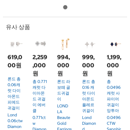
유사 상품
619,0
2,259
994,
999,
1,199,
00원
,000
000
000
000
원
원
원
원
론드 총
총 0.771
론드 라
론드 총
총
0.06캐
캐럿 다
보떼 골
0.16 캐
0.0496
럿 다이
이아몬
드귀걸
럿 다이
캐럿 사
아몬드
드 귀걸
이
아몬드
파이어
피에드
이 에버
플레르
귀걸이
LOND
귀걸이
클
귀걸이
앙투아
LA
Lond
0.771ct
Beaute
Lond
0.0496
0.06ctw
W
Gold
Diamon
CTW
Diamon
Diamon
Earrings
D
Sapphir