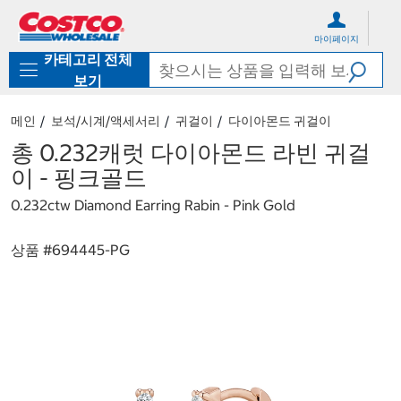
컨
메
텐
뉴
마이페이지
츠
로
카테고리 전체
로
바
바
로
보기
로
가
가
기
메인
보석/시계/액세서리
귀걸이
다이아몬드 귀걸이
기
총 0.232캐럿 다이아몬드 라빈 귀걸
이 - 핑크골드
0.232ctw Diamond Earring Rabin - Pink Gold
상품 #
694445-PG