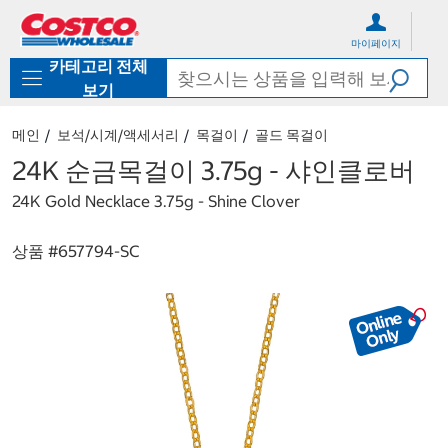
컨
메
텐
뉴
마이페이지
츠
로
카테고리 전체
로
바
바
로
보기
로
가
가
기
메인
보석/시계/액세서리
목걸이
골드 목걸이
기
24K 순금목걸이 3.75g - 샤인클로버
24K Gold Necklace 3.75g - Shine Clover
상품 #
657794-SC