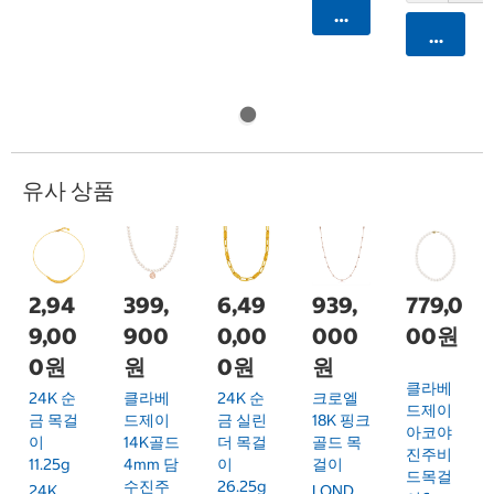
카트에 담기
카트에 
유사 상품
2,94
399,
6,49
939,
779,0
9,00
900
0,00
000
00원
0원
원
0원
원
클라베
24K 순
클라베
24K 순
크로엘
드제이
금 목걸
드제이
금 실린
18K 핑크
아코야
이
14K골드
더 목걸
골드 목
진주비
11.25g
4mm 담
이
걸이
드목걸
수진주
26.25g
24K
LOND