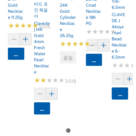
이6-
비드 코
Gold
24K
Croel
6.5mm
인 목걸
Necklac
Gold
Necklac
CLAVE
이
E 11.25g
Cylinder
E 18K
DE J
Clavede
Necklac
PG
★
★
★
★
★
★
★
★
★
★
5.0 (1)
Akoya
J 14K
E
★
★
★
★
★
★
★
★
★
★
Pearl
Gold
26.25g
Bead
4mm
★
★
★
★
★
★
★
★
★
★
5.0 (1)
Necklac
Fresh
E 6-
Water
카트에 담기
6.5mm
품절
Pearl
카트에 담기
★
★
★
★
★
★
Necklac
E
★
★
★
★
★
★
★
★
★
★
2.0 (1)
카트에 
카트에 담기