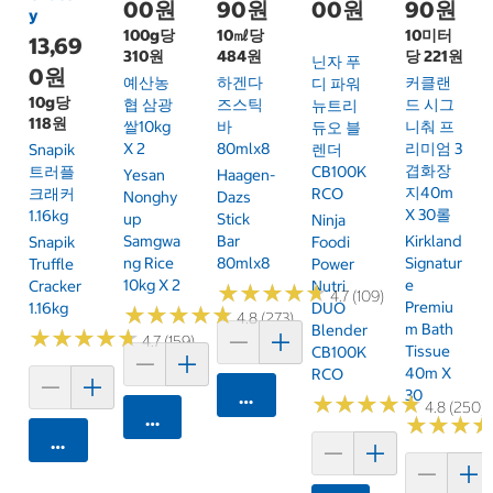
00원
90원
00원
90원
y
100g당
10㎖당
10미터
13,69
310원
484원
당 221원
닌자 푸
0원
예산농
하겐다
커클랜
디 파워
10g당
협 삼광
즈스틱
드 시그
뉴트리
118원
쌀10kg
바
니춰 프
듀오 블
X 2
80mlx8
리미엄 3
Snapik
렌더
겹화장
트러플
CB100K
Yesan
Haagen-
지40m
크래커
RCO
Nonghy
Dazs
X 30롤
1.16kg
Up
Stick
Ninja
Samgwa
Bar
Kirkland
Snapik
Foodi
Ng Rice
80mlx8
Signatur
Truffle
Power
10kg X 2
E
Cracker
Nutri
★
★
★
★
★
★
★
★
★
★
4.7 (109)
Premiu
1.16kg
DUO
★
★
★
★
★
★
★
★
★
★
4.8 (273)
M Bath
Blender
★
★
★
★
★
★
★
★
★
★
4.7 (159)
Tissue
CB100K
40m X
RCO
30
카트에 담기
★
★
★
★
★
★
★
★
★
★
4.8 (250)
카트에 담기
★
★
★
★
★
★
카트에 담기