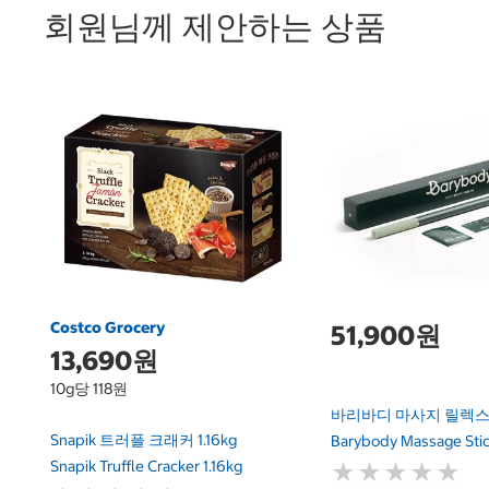
회원님께 제안하는 상품
Costco Grocery
51,900원
13,690원
10g당 118원
바리바디 마사지 릴렉스
Snapik 트러플 크래커 1.16kg
Barybody Massage Stic
Snapik Truffle Cracker 1.16kg
★
★
★
★
★
★
★
★
★
★