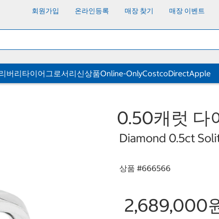
회원가입
온라인등록
매장 찾기
매장 이벤트
딜리버리
타이어
그로서리
신상품
Online-Only
CostcoDirect
Apple
0.50캐럿 
Diamond 0.5ct Solit
상품 #
666566
2,689,000