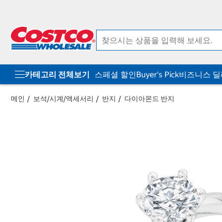
컨
메
텐
뉴
츠
로
로
바
바
로
로
가
가
기
기
카테고리 전체보기
스페셜 할인
Buyer's Pick
비즈니스 
메인
보석/시계/액세서리
반지
다이아몬드 반지