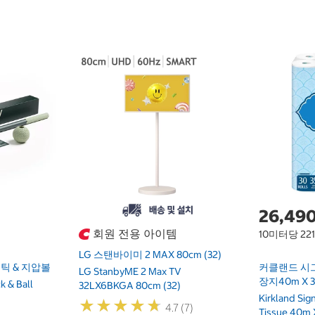
26,49
회원 전용 아이템
10미터당 22
LG 스탠바이미 2 MAX 80cm (32)
틱 & 지압볼
커클랜드 시
LG StanbyME 2 Max TV
장지40m X 
k & Ball
32LX6BKGA 80cm (32)
Kirkland Si
★
★
★
★
★
★
★
★
★
★
4.7 (7)
Tissue 40m 