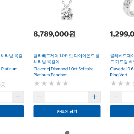
8,789,000원
1,299
플래티넘 목걸
클라베드제이 1.0캐럿 다이아몬드 플
클라베드제이 
래티넘 목걸이
드 가드링 베
e Platinum
Clavedej Diamond 1.0ct Solitaire
Clavedej 0.
Platinum Pendant
Ring Vert
★
★
★
★
★
★
★
★
★
★
★
★
★
★
★
★
 (2)
기
카트에 담기