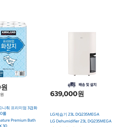
1
닌
F
Ni
0원
639,000원
1원
그니춰 프리미엄 3겹화
30롤
LG제습기 23L DQ235MEGA
gnature Premium Bath
LG Dehumidifier 23L DQ235MEGA
X 30