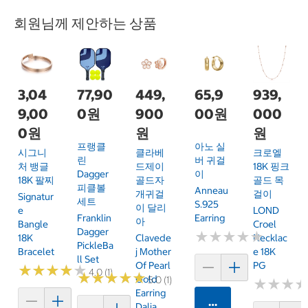
회원님께 제안하는 상품
3,04
77,90
449,
65,9
939,
9,00
0원
900
00원
000
0원
원
원
프랭클
아노 실
시그니
클라베
크로엘
린
버 귀걸
처 뱅글
드제이
18K 핑크
Dagger
이
18K 팔찌
골드자
골드 목
피클볼
Anneau
개귀걸
걸이
Signatur
세트
S.925
이 달리
E
LOND
Franklin
Earring
아
Bangle
Croel
Dagger
★
★
★
★
★
★
★
★
★
★
18K
Clavede
Necklac
PickleBa
Bracelet
J Mother
E 18K
Ll Set
Of Pearl
PG
★
★
★
★
★
★
★
★
★
★
4.0 (1)
★
★
★
★
★
★
★
★
★
★
Gold
5.0 (1)
★
★
★
★
★
★
Earring
카트에 담기
Dalia