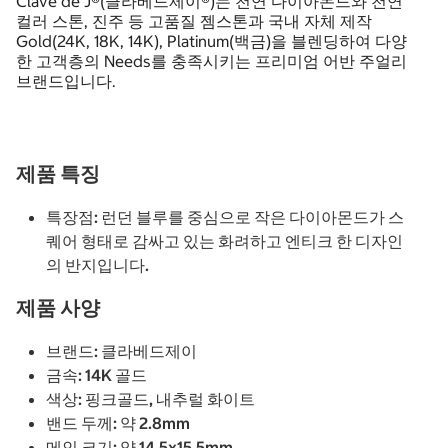
Clave de J®(클라베드제이®)는 천연 다이아몬드와 천연
컬러 스톤, 진주 등 고품질 젬스톤과 국내 자체 제작
Gold(24K, 18K, 14K), Platinum(백금)을 블렌딩하여 다양
한 고객층의 Needs를 충족시키는 프리미엄 어반 주얼리
브랜드입니다.
제품 특징
특장점: 런던 블루를 중심으로 작은 다이아몬드가 스
퀘어 형태로 감싸고 있는 화려하고 엔티크 한 디자인
의 반지입니다.
제품 사양
브랜드: 클라베드제이
금속: 14K 골드
색상: 핑크골드, 내추럴 화이트
밴드 두께: 약 2.8mm
메인 크기: 약 14.5x15.5mm