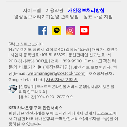
사이트맵
이용약관
개인정보처리방침
영상정보처리기기운영·관리방침
상표 사용 지침
(주)코스트코 코리아
14347 경기도 광명시 일직로 40 (일직동 163-3) | 대표자 : 조민수
| 사업자 등록번호 : 107-81-63829 | 통신판매업 신고번호 : 제
고객센터
2013-경기광명-0013호 | 전화 : 1899-9900 | E-mail :
문의 바로가기 ▶ (매장/온라인)
| 개인 정보 보호책임자 : 한
webmanager@costcokr.com
신(E-mail :
) | 호스팅제공자 :
사업자정보확인
Google Ireland Ltd. |
[인증범위] 코스트코 온라인몰 서비스 운영(심사받지 않은 물
리적 인프라 제외)
[유효기간] 2024.10.20 - 2027.10.19
KEB 하나은행 구매 안전서비스
회원님은 안전거래를 위해 실시간 계좌이체 결제시 코스트코에
서 가입한 KEB 하나은행의 구매안전서비스(채무지급보증)를 이
용하실 수 있습니다.