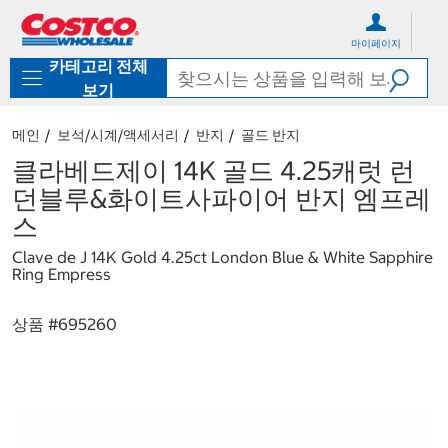
컨
메
텐
뉴
마이페이지
츠
로
카테고리 전체
로
바
바
로
보기
로
가
가
기
메인
보석/시계/액세서리
반지
골드 반지
기
클라베드제이 14K 골드 4.25캐럿 런
던블루&화이트사파이어 반지 엠프레
스
Clave de J 14K Gold 4.25ct London Blue & White Sapphire
Ring Empress
상품 #
695260