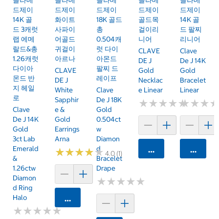
드제이
드제이
드제이
드제이
드제이
14K 골
화이트
18K 골드
골드목
14K 골
드 3캐럿
사파이
총
걸이리
드 팔찌
랩 에메
어골드
0.504캐
니어
리니어
랄드&총
귀걸이
럿 다이
CLAVE
Clave
1.26캐럿
아르나
아몬드
DE J
De J 14K
다이아
팔찌 드
CLAVE
Gold
Gold
몬드 반
레이프
DE J
Necklac
Bracelet
지 헤일
White
Clave
E Linear
Linear
로
Sapphir
De J 18K
★
★
★
★
★
★
★
★
★
★
★
★
★
★
★
★
Clave
E &
Gold
De J 14K
Gold
0.504ct
Gold
Earrings
W
3ct Lab
Arna
Diamon
Emerald
D
카트에 담기
카트에 
★
★
★
★
★
★
★
★
★
★
4.0 (1)
&
Bracelet
1.26ctw
Drape
Diamon
★
★
★
★
★
★
★
★
★
★
D Ring
Halo
카트에 담기
★
★
★
★
★
★
★
★
★
★