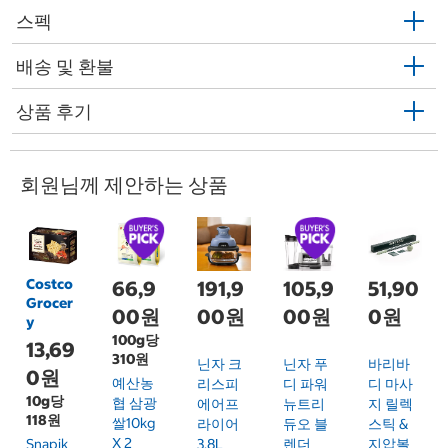
스펙
배송 및 환불
상품 후기
회원님께 제안하는 상품
Costco
66,9
191,9
105,9
51,90
Grocer
00원
00원
00원
0원
y
100g당
13,69
310원
닌자 크
닌자 푸
바리바
0원
예산농
리스피
디 파워
디 마사
10g당
협 삼광
에어프
뉴트리
지 릴렉
118원
쌀10kg
라이어
듀오 블
스틱 &
X 2
Snapik
3.8L
렌더
지압볼