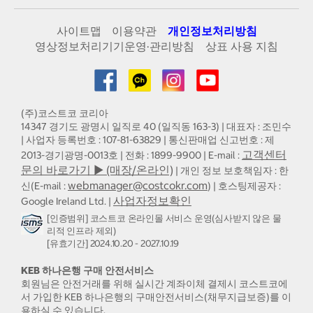
사이트맵
이용약관
개인정보처리방침
영상정보처리기기운영·관리방침
상표 사용 지침
(주)코스트코 코리아
14347 경기도 광명시 일직로 40 (일직동 163-3) | 대표자 : 조민수
| 사업자 등록번호 : 107-81-63829 | 통신판매업 신고번호 : 제
고객센터
2013-경기광명-0013호 | 전화 : 1899-9900 | E-mail :
문의 바로가기 ▶ (매장/온라인)
| 개인 정보 보호책임자 : 한
webmanager@costcokr.com
신(E-mail :
) | 호스팅제공자 :
사업자정보확인
Google Ireland Ltd. |
[인증범위] 코스트코 온라인몰 서비스 운영(심사받지 않은 물
리적 인프라 제외)
[유효기간] 2024.10.20 - 2027.10.19
KEB 하나은행 구매 안전서비스
회원님은 안전거래를 위해 실시간 계좌이체 결제시 코스트코에
서 가입한 KEB 하나은행의 구매안전서비스(채무지급보증)를 이
용하실 수 있습니다.