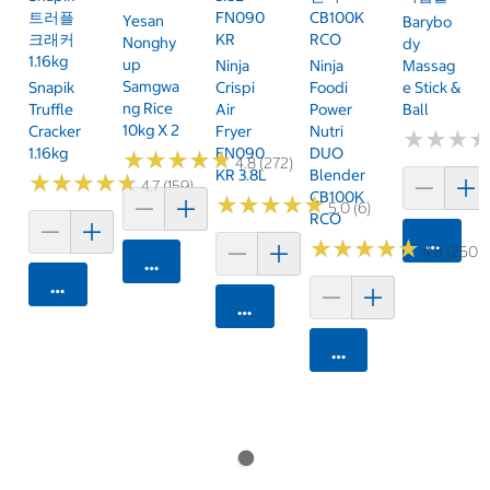
트러플
FN090
CB100K
Yesan
Barybo
크래커
KR
RCO
Nonghy
Dy
1.16kg
Up
Ninja
Ninja
Massag
Samgwa
Snapik
Crispi
Foodi
E Stick &
Ng Rice
Truffle
Air
Power
Ball
10kg X 2
Cracker
Fryer
Nutri
★
★
★
★
★
★
1.16kg
FN090
DUO
★
★
★
★
★
★
★
★
★
★
4.8 (272)
KR 3.8L
Blender
★
★
★
★
★
★
★
★
★
★
4.7 (159)
CB100K
★
★
★
★
★
★
★
★
★
★
5.0 (6)
RCO
카트에 
★
★
★
★
★
★
★
★
★
★
4.8 (250)
카트에 담기
카트에 담기
카트에 담기
카트에 담기