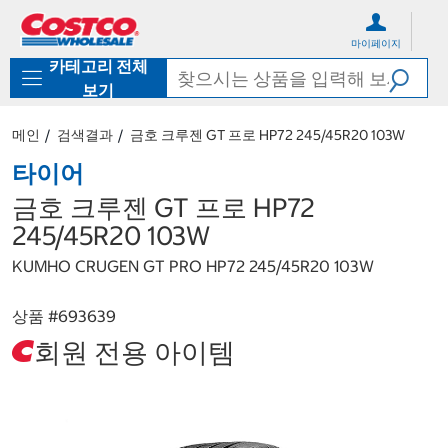
컨
메
텐
뉴
마이페이지
츠
로
카테고리 전체
로
바
바
로
보기
로
가
가
기
메인
검색결과
금호 크루젠 GT 프로 HP72 245/45R20 103W
기
타이어
금호 크루젠 GT 프로 HP72
245/45R20 103W
KUMHO CRUGEN GT PRO HP72 245/45R20 103W
상품 #
693639
회원 전용 아이템