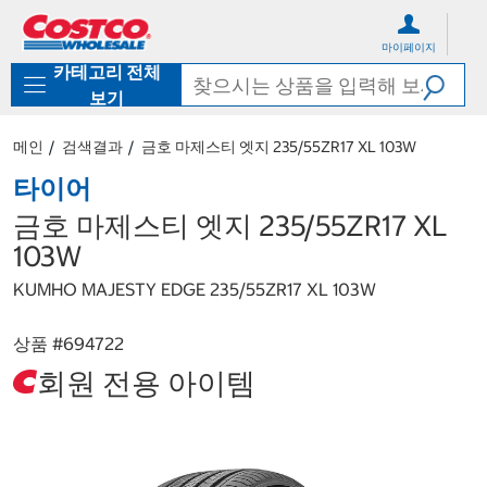
컨
메
텐
뉴
마이페이지
츠
로
카테고리 전체
로
바
바
로
보기
로
가
가
기
메인
검색결과
금호 마제스티 엣지 235/55ZR17 XL 103W
기
타이어
금호 마제스티 엣지 235/55ZR17 XL
103W
KUMHO MAJESTY EDGE 235/55ZR17 XL 103W
상품 #
694722
회원 전용 아이템