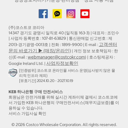
(주)코스트코 코리아
14347 경기도 광명시 일직로 40 (일직동 163-3) | 대표자 : 조민수
| 사업자 등록번호 : 107-81-63829 | 통신판매업 신고번호 : 제
고객센터
2013-경기광명-0013호 | 전화 : 1899-9900 | E-mail :
문의 바로가기 ▶ (매장/온라인)
| 개인 정보 보호책임자 : 한
webmanager@costcokr.com
신(E-mail :
) | 호스팅제공자 :
사업자정보확인
Google Ireland Ltd. |
[인증범위] 코스트코 온라인몰 서비스 운영(심사받지 않은 물
리적 인프라 제외)
[유효기간] 2024.10.20 - 2027.10.19
KEB 하나은행 구매 안전서비스
회원님은 안전거래를 위해 실시간 계좌이체 결제시 코스트코에
서 가입한 KEB 하나은행의 구매안전서비스(채무지급보증)를 이
용하실 수 있습니다.
서비스 가입사실 확인
©
2026
Costco Wholesale Corporation.
All rights reserved.