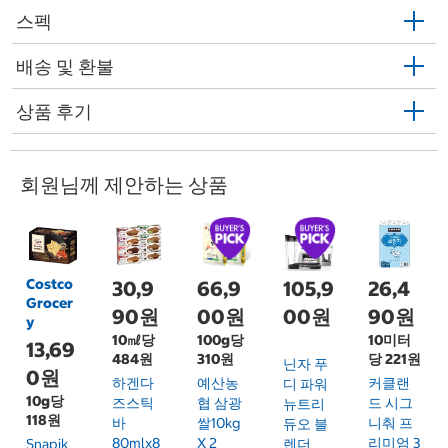
스펙
배송 및 환불
상품 후기
회원님께 제안하는 상품
Costco
30,9
66,9
105,9
26,4
Grocer
90원
00원
00원
90원
y
10㎖당
100g당
10미터
13,69
484원
310원
당 221원
닌자 푸
0원
하겐다
예산농
커클랜
디 파워
10g당
즈스틱
협 삼광
드 시그
뉴트리
118원
바
쌀10kg
니춰 프
듀오 블
80mlx8
X 2
리미엄 3
Snapik
렌더