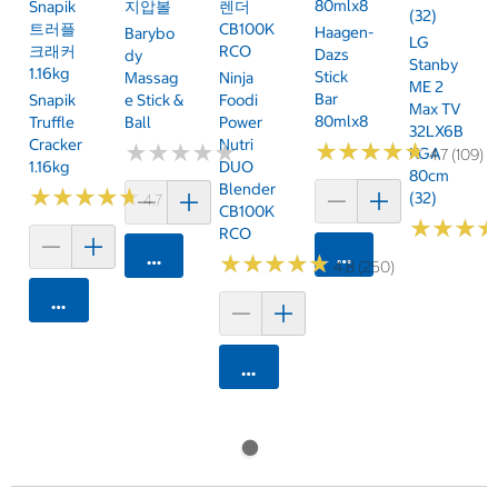
80mlx8
Snapik
지압볼
렌더
(32)
트러플
CB100K
Haagen-
Barybo
LG
크래커
RCO
Dazs
Dy
Stanby
1.16kg
Stick
Massag
Ninja
ME 2
Bar
Snapik
E Stick &
Foodi
Max TV
80mlx8
Truffle
Ball
Power
32LX6B
Cracker
Nutri
★
★
★
★
★
★
★
★
★
★
★
★
★
★
★
★
★
★
★
★
KGA
4.7 (109)
1.16kg
DUO
80cm
Blender
★
★
★
★
★
★
★
★
★
★
(32)
4.7 (159)
CB100K
★
★
★
★
★
★
RCO
카트에 담기
카트에 담기
★
★
★
★
★
★
★
★
★
★
4.8 (250)
카트에 담기
카트에 담기