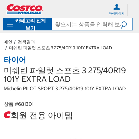
컨
메
텐
뉴
마이페이지
츠
로
카테고리 전체
로
바
바
로
보기
로
가
가
기
메인
검색결과
기
미쉐린 파일럿 스포츠 3 275/40R19 101Y EXTRA LOAD
타이어
미쉐린 파일럿 스포츠 3 275/40R19
101Y EXTRA LOAD
Michelin PILOT SPORT 3 275/40R19 101Y EXTRA LOAD
상품 #
681301
회원 전용 아이템