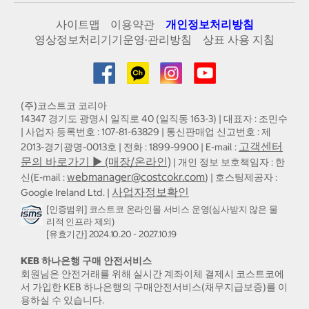
사이트맵
이용약관
개인정보처리방침
영상정보처리기기운영·관리방침
상표 사용 지침
(주)코스트코 코리아
14347 경기도 광명시 일직로 40 (일직동 163-3) | 대표자 : 조민수
| 사업자 등록번호 : 107-81-63829 | 통신판매업 신고번호 : 제
고객센터
2013-경기광명-0013호 | 전화 : 1899-9900 | E-mail :
문의 바로가기 ▶ (매장/온라인)
| 개인 정보 보호책임자 : 한
webmanager@costcokr.com
신(E-mail :
) | 호스팅제공자 :
사업자정보확인
Google Ireland Ltd. |
[인증범위] 코스트코 온라인몰 서비스 운영(심사받지 않은 물
리적 인프라 제외)
[유효기간] 2024.10.20 - 2027.10.19
KEB 하나은행 구매 안전서비스
회원님은 안전거래를 위해 실시간 계좌이체 결제시 코스트코에
서 가입한 KEB 하나은행의 구매안전서비스(채무지급보증)를 이
용하실 수 있습니다.