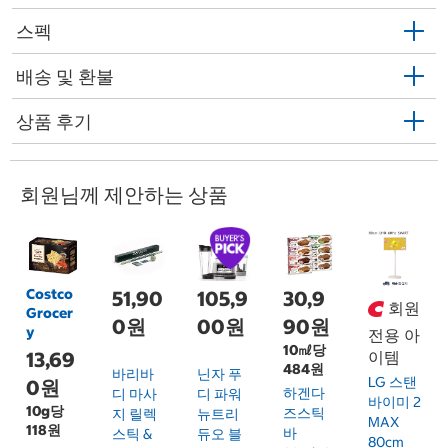
스펙
배송 및 환불
상품 후기
회원님께 제안하는 상품
Costco
51,90
105,9
30,9
회원
Grocer
0원
00원
90원
y
전용 아
10㎖당
13,69
이템
484원
바리바
닌자 푸
LG 스탠
0원
하겐다
디 마사
디 파워
바이미 2
10g당
즈스틱
지 릴렉
뉴트리
MAX
118원
바
스틱 &
듀오 블
80cm