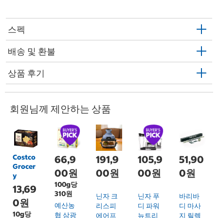
스펙
배송 및 환불
상품 후기
회원님께 제안하는 상품
Costco
66,9
191,9
105,9
51,90
Grocer
00원
00원
00원
0원
y
100g당
13,69
310원
닌자 크
닌자 푸
바리바
0원
예산농
리스피
디 파워
디 마사
10g당
협 삼광
에어프
뉴트리
지 릴렉