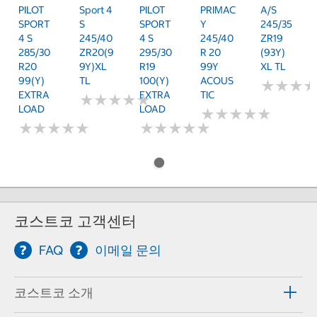
PILOT
Sport 4
PILOT
PRIMAC
A/S
SPORT
S
SPORT
Y
245/35
4 S
245/40
4 S
245/40
ZR19
285/30
ZR20(9
295/30
R 20
(93Y)
R20
9Y)XL
R19
99Y
XL TL
99(Y)
TL
100(Y)
ACOUS
★
★
★
★
★
★
EXTRA
EXTRA
TIC
★
★
★
★
★
★
★
★
★
★
LOAD
LOAD
★
★
★
★
★
★
★
★
★
★
★
★
★
★
★
★
★
★
★
★
★
★
★
★
★
★
★
★
★
★
코스트코 고객센터
FAQ
이메일 문의
코스트코 소개