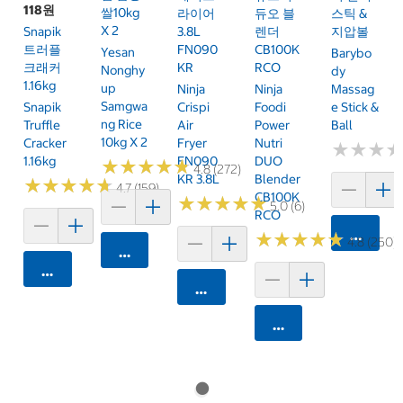
118원
쌀10kg
라이어
듀오 블
스틱 &
X 2
Snapik
3.8L
렌더
지압볼
트러플
FN090
CB100K
Yesan
Barybo
크래커
KR
RCO
Nonghy
Dy
1.16kg
Up
Ninja
Ninja
Massag
Samgwa
Snapik
Crispi
Foodi
E Stick &
Ng Rice
Truffle
Air
Power
Ball
10kg X 2
Cracker
Fryer
Nutri
★
★
★
★
★
★
1.16kg
FN090
DUO
★
★
★
★
★
★
★
★
★
★
4.8 (272)
KR 3.8L
Blender
★
★
★
★
★
★
★
★
★
★
4.7 (159)
CB100K
★
★
★
★
★
★
★
★
★
★
5.0 (6)
RCO
카트에 
★
★
★
★
★
★
★
★
★
★
4.8 (250)
카트에 담기
카트에 담기
카트에 담기
카트에 담기