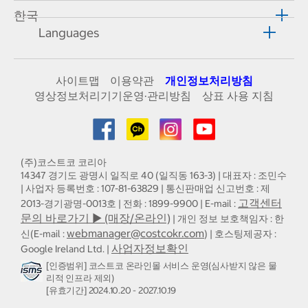
한국
Languages
사이트맵
이용약관
개인정보처리방침
영상정보처리기기운영·관리방침
상표 사용 지침
(주)코스트코 코리아
14347 경기도 광명시 일직로 40 (일직동 163-3) | 대표자 : 조민수
| 사업자 등록번호 : 107-81-63829 | 통신판매업 신고번호 : 제
고객센터
2013-경기광명-0013호 | 전화 : 1899-9900 | E-mail :
문의 바로가기 ▶ (매장/온라인)
| 개인 정보 보호책임자 : 한
webmanager@costcokr.com
신(E-mail :
) | 호스팅제공자 :
사업자정보확인
Google Ireland Ltd. |
[인증범위] 코스트코 온라인몰 서비스 운영(심사받지 않은 물
리적 인프라 제외)
[유효기간] 2024.10.20 - 2027.10.19