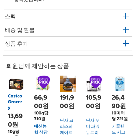
스펙
배송 및 환불
상품 후기
회원님께 제안하는 상품
Costco
66,9
191,9
105,9
26,4
Grocer
00원
00원
00원
90원
y
100g당
10미터
13,69
310원
당 221원
닌자 크
닌자 푸
0원
예산농
커클랜
리스피
디 파워
10g당
협 삼광
드 시그
에어프
뉴트리