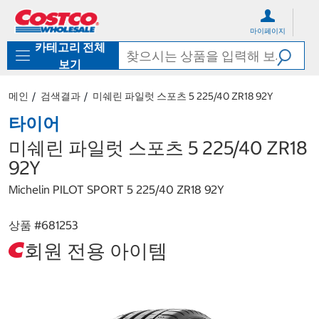
컨
메
텐
뉴
마이페이지
츠
로
카테고리 전체
로
바
바
로
보기
로
가
가
기
메인
검색결과
미쉐린 파일럿 스포츠 5 225/40 ZR18 92Y
기
타이어
미쉐린 파일럿 스포츠 5 225/40 ZR18
92Y
Michelin PILOT SPORT 5 225/40 ZR18 92Y
상품 #
681253
회원 전용 아이템