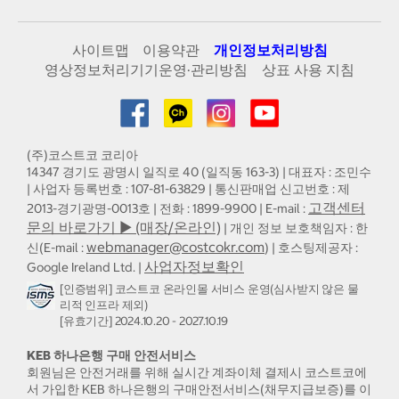
사이트맵
이용약관
개인정보처리방침
영상정보처리기기운영·관리방침
상표 사용 지침
(주)코스트코 코리아
14347 경기도 광명시 일직로 40 (일직동 163-3) | 대표자 : 조민수
| 사업자 등록번호 : 107-81-63829 | 통신판매업 신고번호 : 제
고객센터
2013-경기광명-0013호 | 전화 : 1899-9900 | E-mail :
문의 바로가기 ▶ (매장/온라인)
| 개인 정보 보호책임자 : 한
webmanager@costcokr.com
신(E-mail :
) | 호스팅제공자 :
사업자정보확인
Google Ireland Ltd. |
[인증범위] 코스트코 온라인몰 서비스 운영(심사받지 않은 물
리적 인프라 제외)
[유효기간] 2024.10.20 - 2027.10.19
KEB 하나은행 구매 안전서비스
회원님은 안전거래를 위해 실시간 계좌이체 결제시 코스트코에
서 가입한 KEB 하나은행의 구매안전서비스(채무지급보증)를 이