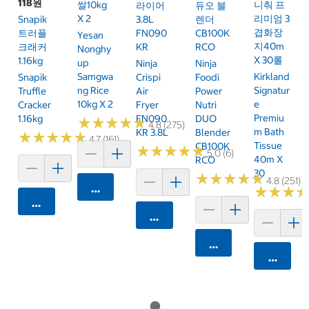
118원
쌀10kg
니춰 프
라이어
듀오 블
X 2
리미엄 3
Snapik
3.8L
렌더
겹화장
트러플
FN090
CB100K
Yesan
지40m
크래커
KR
RCO
Nonghy
X 30롤
1.16kg
Up
Ninja
Ninja
Samgwa
Kirkland
Snapik
Crispi
Foodi
Ng Rice
Signatur
Truffle
Air
Power
10kg X 2
E
Cracker
Fryer
Nutri
Premiu
1.16kg
FN090
DUO
★
★
★
★
★
★
★
★
★
★
4.8 (275)
M Bath
KR 3.8L
Blender
★
★
★
★
★
★
★
★
★
★
4.7 (161)
Tissue
CB100K
★
★
★
★
★
★
★
★
★
★
5.0 (6)
40m X
RCO
30
★
★
★
★
★
★
★
★
★
★
4.8 (251)
카트에 담기
★
★
★
★
★
★
카트에 담기
카트에 담기
카트에 담기
카트에 