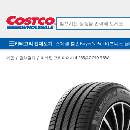
컨
메
텐
뉴
츠
로
로
바
바
로
로
가
가
기
기
카테고리 전체보기
스페셜 할인
Buyer's Pick
비즈니스 
메인
검색결과
미쉐린 프라이머시 4 235/40 R19 96W