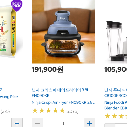
191,900원
105,9
2
닌자 크리스피 에어프라이어 3.8L
닌자 푸디 파
FN090KR
CB100KRCO
wang Rice
Ninja Crispi Air Fryer FN090KR 3.8L
Ninja Foodi 
Blender CB
★
★
★
★
★
★
★
★
★
★
 (275)
5.0 (6)
★
★
★
★
★
★