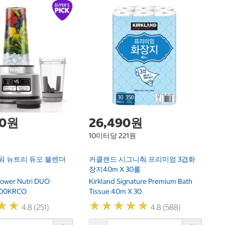
1
커
X
KS
P
00원
26,490원
10미터당 221원
워 뉴트리 듀오 블렌더
커클랜드 시그니춰 프리미엄 3겹화
장지40m X 30롤
Power Nutri DUO
Kirkland Signature Premium Bath
100KRCO
Tissue 40m X 30
★
★
★
★
★
★
★
★
★
★
★
★
★
★
4.8 (251)
4.8 (588)