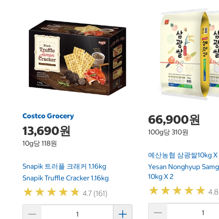
Costco Grocery
66,900원
13,690원
100g당 310원
10g당 118원
예산농협 삼광쌀10kg X 
Snapik 트러플 크래커 1.16kg
Yesan Nonghyup Samg
10kg X 2
Snapik Truffle Cracker 1.16kg
★
★
★
★
★
★
★
★
★
★
★
★
★
★
★
★
★
★
★
★
4.8
4.7 (161)