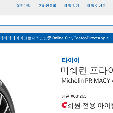
회원가입
온라인등록
매장 찾기
매장 이벤트
딜리버리
타이어
그로서리
신상품
Online-Only
CostcoDirect
Apple
타이어
미쉐린 프라이머시
Michelin PRIMACY
상품 #
681265
회원 전용 아이