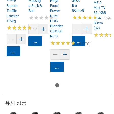
Stick
Massag
Ninja
ME 2
Bar
Snapik
E Stick &
Foodi
Max TV
80mlx8
Truffle
Ball
Power
32LX6B
Cracker
Nutri
★
★
★
★
★
★
★
★
★
★
★
★
★
★
★
★
★
★
★
★
KGA
4.7 (109)
1.16kg
DUO
80cm
Blender
★
★
★
★
★
★
★
★
★
★
(32)
4.7 (159)
CB100K
★
★
★
★
★
★
RCO
카트에 담기
카트에 담기
★
★
★
★
★
★
★
★
★
★
4.8 (250)
카트에 담기
카트에 담기
유사 상품