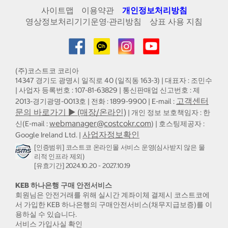
사이트맵
이용약관
개인정보처리방침
영상정보처리기기운영·관리방침
상표 사용 지침
(주)코스트코 코리아
14347 경기도 광명시 일직로 40 (일직동 163-3) | 대표자 : 조민수
| 사업자 등록번호 : 107-81-63829 | 통신판매업 신고번호 : 제
고객센터
2013-경기광명-0013호 | 전화 : 1899-9900 | E-mail :
문의 바로가기 ▶ (매장/온라인)
| 개인 정보 보호책임자 : 한
webmanager@costcokr.com
신(E-mail :
) | 호스팅제공자 :
사업자정보확인
Google Ireland Ltd. |
[인증범위] 코스트코 온라인몰 서비스 운영(심사받지 않은 물
리적 인프라 제외)
[유효기간] 2024.10.20 - 2027.10.19
KEB 하나은행 구매 안전서비스
회원님은 안전거래를 위해 실시간 계좌이체 결제시 코스트코에
서 가입한 KEB 하나은행의 구매안전서비스(채무지급보증)를 이
용하실 수 있습니다.
서비스 가입사실 확인