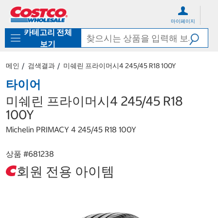
컨
메
텐
뉴
마이페이지
츠
로
카테고리 전체
로
바
바
로
보기
로
가
가
기
메인
검색결과
미쉐린 프라이머시4 245/45 R18 100Y
기
타이어
미쉐린 프라이머시4 245/45 R18
100Y
Michelin PRIMACY 4 245/45 R18 100Y
상품 #
681238
회원 전용 아이템