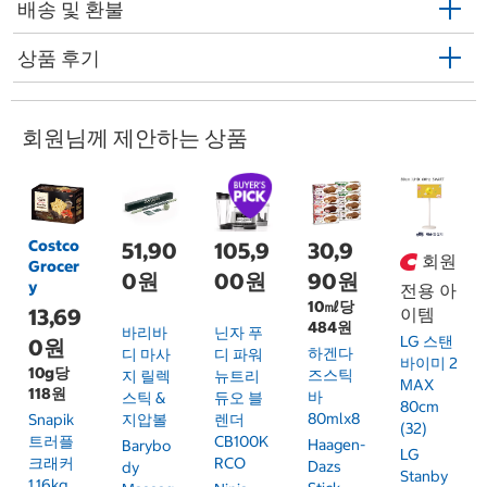
배송 및 환불
상품 후기
회원님께 제안하는 상품
Costco
51,90
105,9
30,9
회원
Grocer
0원
00원
90원
y
전용 아
10㎖당
13,69
이템
484원
바리바
닌자 푸
LG 스탠
0원
하겐다
디 마사
디 파워
바이미 2
10g당
즈스틱
지 릴렉
뉴트리
MAX
118원
바
스틱 &
듀오 블
80cm
80mlx8
Snapik
지압볼
렌더
(32)
트러플
CB100K
Haagen-
Barybo
LG
크래커
RCO
Dazs
Dy
Stanby
1.16kg