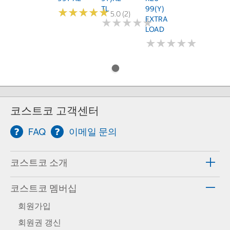
TL
99(Y)
★
★
★
★
★
★
★
★
★
★
5.0 (2)
EXTRA
★
★
★
★
★
★
★
★
★
★
LOAD
★
★
★
★
★
★
★
★
★
★
코스트코 고객센터
FAQ
이메일 문의
코스트코 소개
코스트코 멤버십
회원가입
회원권 갱신