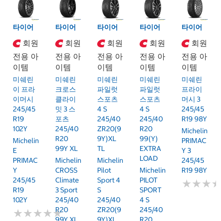
타이어
타이어
타이어
타이어
타이어
회원
회원
회원
회원
회원
전용 아
전용 아
전용 아
전용 아
전용 아
이템
이템
이템
이템
이템
미쉐린
미쉐린
미쉐린
미쉐린
미쉐린
이 프라
크로스
파일럿
파일럿
프라이
이머시
클라이
스포츠
스포츠
머시 3
245/45
밋 3 스
4 S
4 S
245/45
R19
포츠
245/40
245/40
R19 98Y
102Y
245/40
ZR20(9
R20
Michelin
R20
9Y)XL
99(Y)
Michelin
PRIMAC
99Y XL
TL
EXTRA
E
Y 3
LOAD
PRIMAC
Michelin
Michelin
245/45
Y
CROSS
Pilot
Michelin
R19 98Y
245/45
Climate
Sport 4
PILOT
★
★
★
★
★
★
R19
3 Sport
S
SPORT
102Y
245/40
245/40
4 S
R20
ZR20(9
245/40
★
★
★
★
★
★
★
★
★
★
99Y XL
9Y)XL
R20