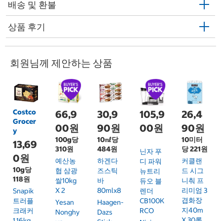
배송 및 환불
상품 후기
회원님께 제안하는 상품
Costco
66,9
30,9
105,9
26,4
Grocer
00원
90원
00원
90원
y
100g당
10㎖당
10미터
13,69
310원
484원
당 221원
닌자 푸
0원
예산농
하겐다
커클랜
디 파워
10g당
협 삼광
즈스틱
드 시그
뉴트리
118원
쌀10kg
바
니춰 프
듀오 블
X 2
80mlx8
리미엄 3
Snapik
렌더
겹화장
트러플
CB100K
Yesan
Haagen-
지40m
크래커
RCO
Nonghy
Dazs
X 30롤
1.16kg