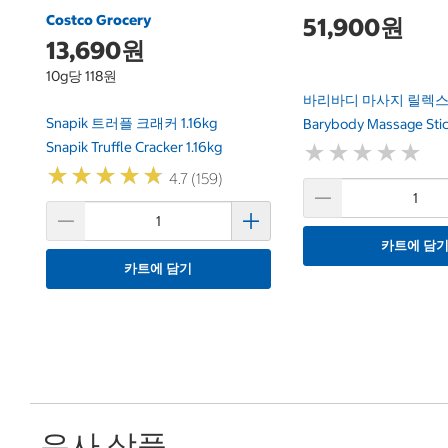
Costco Grocery
51,900원
13,690원
10g당 118원
바리바디 마사지 릴렉스
Snapik 트러플 크래커 1.16kg
Barybody Massage Stic
Snapik Truffle Cracker 1.16kg
★
★
★
★
★
★
★
★
★
★
★
★
★
★
★
★
★
★
★
★
4.7 (159)
카트에 담
카트에 담기
유사 상품