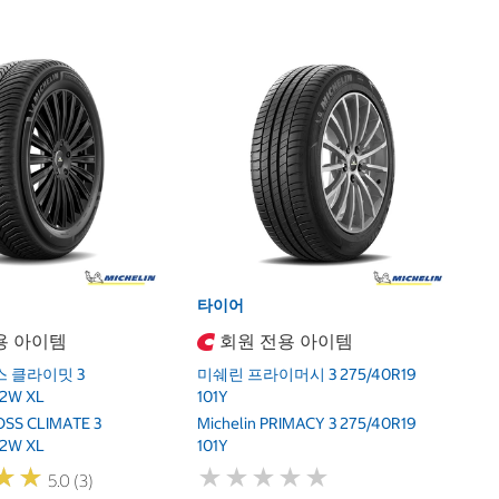
타
미
23
M
23
타이어
용 아이템
회원 전용 아이템
 클라이밋 3
미쉐린 프라이머시 3 275/40R19
92W XL
101Y
OSS CLIMATE 3
Michelin PRIMACY 3 275/40R19
92W XL
101Y
★
★
★
★
★
★
★
★
★
★
★
★
★
★
5.0 (3)