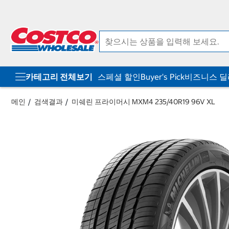
컨
메
텐
뉴
츠
로
로
바
바
로
로
가
가
기
기
카테고리 전체보기
스페셜 할인
Buyer's Pick
비즈니스 
메인
검색결과
미쉐린 프라이머시 MXM4 235/40R19 96V XL