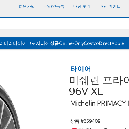
회원가입
온라인등록
매장 찾기
매장 이벤트
딜리버리
타이어
그로서리
신상품
Online-Only
CostcoDirect
Apple
타이어
미쉐린 프라이머
96V XL
Michelin PRIMACY
상품 #
659409