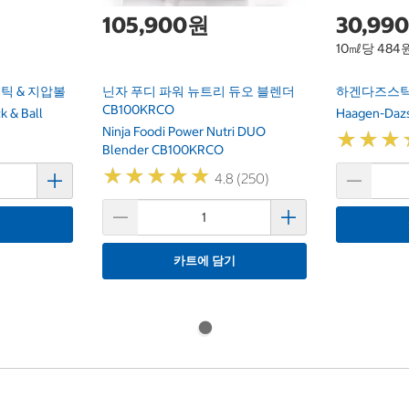
105,900원
30,99
10㎖당 484
틱 & 지압볼
닌자 푸디 파워 뉴트리 듀오 블렌더
하겐다즈스틱바
CB100KRCO
k & Ball
Haagen-Dazs
Ninja Foodi Power Nutri DUO
★
★
★
★
★
★
Blender CB100KRCO
★
★
★
★
★
★
★
★
★
★
4.8 (250)
기
카트에 담기