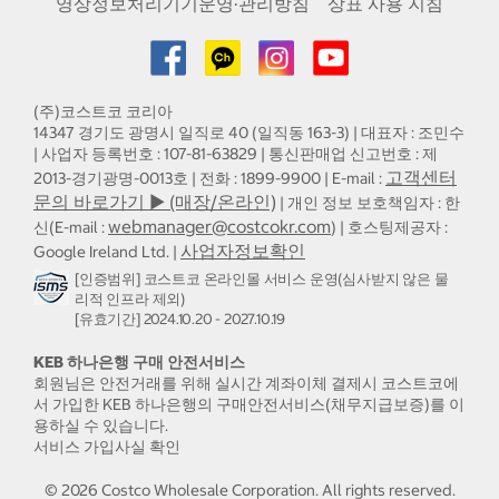
영상정보처리기기운영·관리방침
상표 사용 지침
(주)코스트코 코리아
14347 경기도 광명시 일직로 40 (일직동 163-3) | 대표자 : 조민수
| 사업자 등록번호 : 107-81-63829 | 통신판매업 신고번호 : 제
고객센터
2013-경기광명-0013호 | 전화 : 1899-9900 | E-mail :
문의 바로가기 ▶ (매장/온라인)
| 개인 정보 보호책임자 : 한
webmanager@costcokr.com
신(E-mail :
) | 호스팅제공자 :
사업자정보확인
Google Ireland Ltd. |
[인증범위] 코스트코 온라인몰 서비스 운영(심사받지 않은 물
리적 인프라 제외)
[유효기간] 2024.10.20 - 2027.10.19
KEB 하나은행 구매 안전서비스
회원님은 안전거래를 위해 실시간 계좌이체 결제시 코스트코에
서 가입한 KEB 하나은행의 구매안전서비스(채무지급보증)를 이
용하실 수 있습니다.
서비스 가입사실 확인
©
2026
Costco Wholesale Corporation.
All rights reserved.