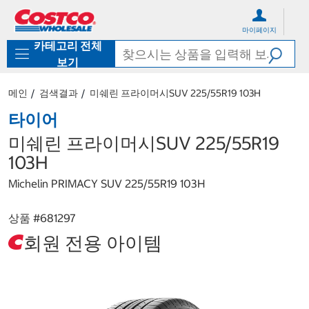
컨
메
텐
뉴
마이페이지
츠
로
카테고리 전체
로
바
바
로
보기
로
가
가
기
메인
검색결과
미쉐린 프라이머시SUV 225/55R19 103H
기
타이어
미쉐린 프라이머시SUV 225/55R19
103H
Michelin PRIMACY SUV 225/55R19 103H
상품 #
681297
회원 전용 아이템