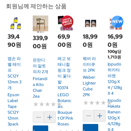
회원님께 제안하는 상품
39,4
69,9
18,99
16,99
339,9
90원
00원
0원
0원
00원
100g당
1,713원
엡손 라
레고 보
웨버 라
핀란디
Ippudo
벨 테이
태니컬
이터큐
아 알토
하카타
프
핑크 장
브 2PK
의자 2개
라멘
SC12Y
미 꽃다
Weber
Finlandi
120g X
12mm 3
발
Lighter
A Alto
4 / 128g
개
10374
Cube
Chair
X 4
Epson
LEGO
2PK
2ea
Ippudo
Label
Botanic
★
★
★
★
★
★
★
★
★
★
★
★
★
★
★
★
★
★
★
★
Hakata
Tape
Als
Ramen
SC12Y
Bouque
120g X
12mm
T Of Pink
4/128g
3pack
Roses
X 4
카트에 담기