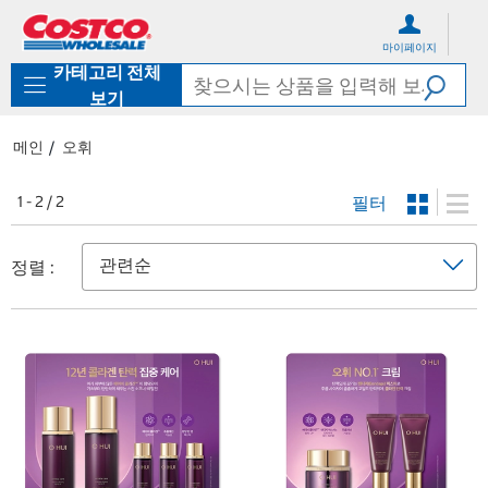
컨
메
텐
뉴
마이페이지
츠
로
카테고리 전체
로
바
바
로
보기
로
가
가
기
메인
오휘
기
필터
1 - 2 / 2
정렬 :