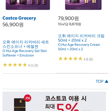
Costco Grocery
79,900원
56,900원
10㎖당 8,878원
오휘 에이지 리커버리 크림
50ml + 20ml x 2
오휘 에이지 리커버리 세트
O Hui Age Recovery Cream
스킨소프너 + 에멀젼
50ml + 20ml x 2
O Hui Age Recovery Set Skin
Softener + Emulsion
★
★
★
★
★
★
★
★
★
★
4.8 (8)
★
★
★
★
★
★
★
★
★
★
4.9 (31)
TOP ▲