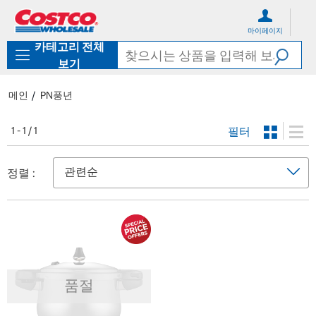
컨
메
텐
뉴
마이페이지
츠
로
카테고리 전체
로
바
바
로
보기
로
가
가
기
메인
PN풍년
기
필터
1 - 1 / 1
정렬 :
품절