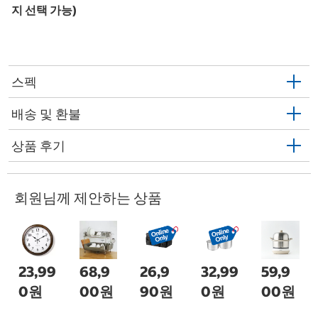
지 선택 가능)
스펙
배송 및 환불
상품 후기
회원님께 제안하는 상품
23,99
68,9
26,9
32,99
59,9
0원
00원
90원
0원
00원