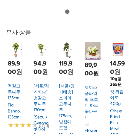
유사 상품
89,9
94,9
119,9
14,59
89,9
00원
00원
00원
0원
00원
10g당
365원
떡갈고
[서울/경
[서울/경
제이스
갓 튀김
무나무,
기배송]
기배송]
플라워
어포
135cm
뱅갈고
소피아
랩 프롬
400g
무나무
고무나
Fig
더 하트
130cm
무
Crispy
Bango,
꽃바구
175cm,
Fried
135cm
[Seoul/
니
받침대
Fish
Gyeong
★
★
★
★
★
★
★
★
★
★
J's
4.0 (1)
포함
Meat
Gi-Do]
Flower