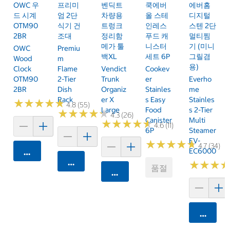
OWC 우
프리미
벤딕트
쿡에버
에버홈
드 시계
엄 2단
차량용
올 스테
디지털
OTM90
식기 건
트렁크
인레스
스텐 2단
2BR
조대
정리함
푸드 캐
멀티찜
메가 툴
니스터
기 (미니
OWC
Premiu
백XL
세트 6P
그릴겸
Wood
M
용)
Clock
Flame
Vendict
Cookev
OTM90
2-Tier
Trunk
Er
Everho
2BR
Dish
Organiz
Stainles
Me
Rack
Er X
S Easy
Stainles
★
★
★
★
★
★
★
★
★
★
4.8 (55)
Large
Food
S 2-Tier
★
★
★
★
★
★
★
★
★
★
4.3 (26)
Canister
Multi
★
★
★
★
★
★
★
★
★
★
4.6 (11)
6P
Steamer
EV-
★
★
★
★
★
★
★
★
★
★
4.7 (34)
EC6000
카트에 담기
카트에 담기
★
★
★
★
★
★
품절
카트에 담기
카트에 