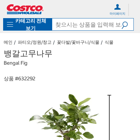
컨
메
텐
뉴
마이페이지
츠
로
카테고리 전체
로
바
바
로
보기
로
가
가
기
메인
파티오/정원/창고
꽃다발/꽃바구니/식물
식물
기
뱅갈고무나무
Bengal Fig
상품 #
632292