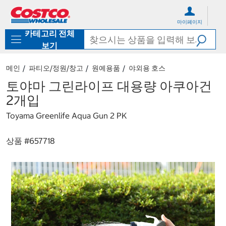
컨
메
텐
뉴
마이페이지
츠
로
카테고리 전체
로
바
바
로
보기
로
가
가
기
메인
파티오/정원/창고
원예용품
야외용 호스
기
토야마 그린라이프 대용량 아쿠아건
2개입
Toyama Greenlife Aqua Gun 2 PK
상품 #
657718