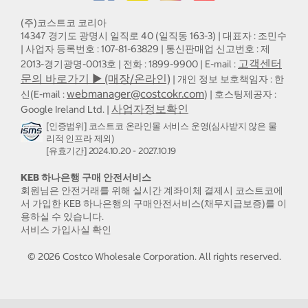
(주)코스트코 코리아
14347 경기도 광명시 일직로 40 (일직동 163-3) | 대표자 : 조민수
| 사업자 등록번호 : 107-81-63829 | 통신판매업 신고번호 : 제
고객센터
2013-경기광명-0013호 | 전화 : 1899-9900 | E-mail :
문의 바로가기 ▶ (매장/온라인)
| 개인 정보 보호책임자 : 한
webmanager@costcokr.com
신(E-mail :
) | 호스팅제공자 :
사업자정보확인
Google Ireland Ltd. |
[인증범위] 코스트코 온라인몰 서비스 운영(심사받지 않은 물
리적 인프라 제외)
[유효기간] 2024.10.20 - 2027.10.19
KEB 하나은행 구매 안전서비스
회원님은 안전거래를 위해 실시간 계좌이체 결제시 코스트코에
서 가입한 KEB 하나은행의 구매안전서비스(채무지급보증)를 이
용하실 수 있습니다.
서비스 가입사실 확인
©
2026
Costco Wholesale Corporation.
All rights reserved.