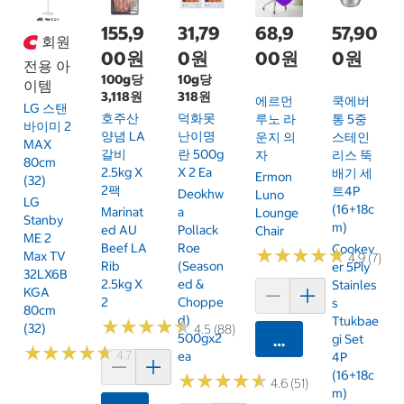
155,9
31,79
68,9
57,90
회원
00원
0원
00원
0원
전용 아
100g당
10g당
이템
3,118원
318원
에르먼
쿡에버
LG 스탠
호주산
덕화못
루노 라
통 5중
바이미 2
양념 LA
난이명
운지 의
스테인
MAX
갈비
란 500g
자
리스 뚝
80cm
2.5kg X
X 2 Ea
배기 세
Ermon
(32)
2팩
트4P
Deokhw
Luno
LG
(16+18c
Marinat
A
Lounge
Stanby
M)
Ed AU
Pollack
Chair
ME 2
Beef LA
Roe
Cookev
★
★
★
★
★
★
★
★
★
★
Max TV
4.9 (7)
Rib
(season
Er 5Ply
32LX6B
2.5kg X
Ed &
Stainles
KGA
2
Choppe
S
80cm
D)
Ttukbae
★
★
★
★
★
★
★
★
★
★
(32)
4.5 (88)
500gx2
Gi Set
카트에 담기
★
★
★
★
★
★
★
★
★
★
4.7 (7)
Ea
4P
(16+18c
★
★
★
★
★
★
★
★
★
★
4.6 (51)
M)