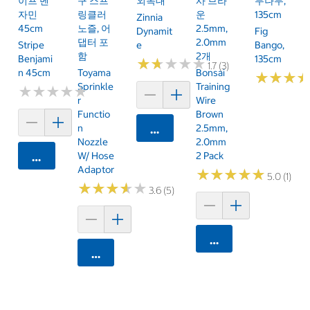
이프 벤
구 스프
외목대
사 브라
무나무,
자민
링클러
운
135cm
Zinnia
45cm
노즐, 어
2.5mm,
Dynamit
Fig
댑터 포
2.0mm
Stripe
E
Bango,
함
2개
Benjami
135cm
★
★
★
★
★
★
★
★
★
★
1.7 (3)
N 45cm
Toyama
Bonsai
★
★
★
★
★
★
Sprinkle
Training
★
★
★
★
★
★
★
★
★
★
R
Wire
Functio
Brown
N
2.5mm,
카트에 담기
Nozzle
2.0mm
W/ Hose
2 Pack
카트에 담기
Adaptor
★
★
★
★
★
★
★
★
★
★
5.0 (1)
★
★
★
★
★
★
★
★
★
★
3.6 (5)
카트에 담기
카트에 담기