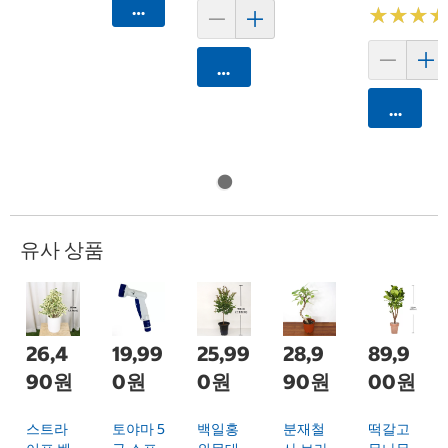
카트에 담기
★
★
★
★
★
★
카트에 담기
카트에 
유사 상품
26,4
19,99
25,99
28,9
89,9
90원
0원
0원
90원
00원
스트라
토야마 5
백일홍
분재철
떡갈고