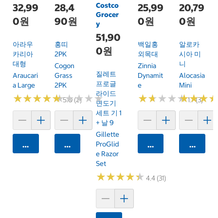
Costco
32,99
28,4
25,99
20,79
Grocer
0원
90원
0원
0원
y
51,90
아라우
홍띠
백일홍
알로카
0원
카리아
2PK
외목대
시아 미
대형
니
Cogon
Zinnia
질레트
Araucari
Grass
Dynamit
Alocasia
프로글
A Large
2PK
E
Mini
라이드
★
★
★
★
★
★
★
★
★
★
★
★
★
★
★
★
★
★
★
★
★
★
★
★
★
★
★
★
★
★
★
★
★
★
★
★
5.0 (2)
1.7 (3)
면도기
세트 기 1
+ 날 9
Gillette
카트에 담기
카트에 담기
ProGlid
카트에 담기
카트에 
E Razor
Set
★
★
★
★
★
★
★
★
★
★
4.4 (31)