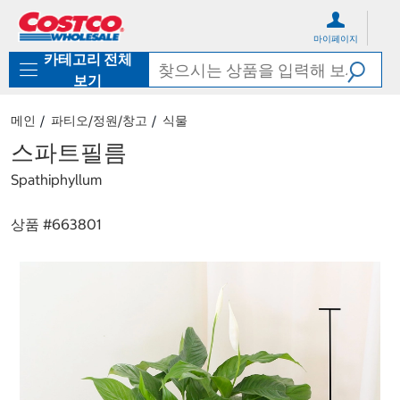
컨
메
텐
뉴
마이페이지
츠
로
카테고리 전체
로
바
바
로
보기
로
가
가
기
메인
파티오/정원/창고
식물
기
스파트필름
Spathiphyllum
상품 #
663801