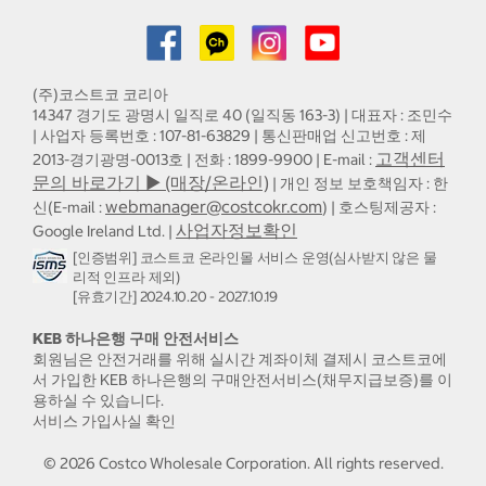
(주)코스트코 코리아
14347 경기도 광명시 일직로 40 (일직동 163-3) | 대표자 : 조민수
| 사업자 등록번호 : 107-81-63829 | 통신판매업 신고번호 : 제
고객센터
2013-경기광명-0013호 | 전화 : 1899-9900 | E-mail :
문의 바로가기 ▶ (매장/온라인)
| 개인 정보 보호책임자 : 한
webmanager@costcokr.com
신(E-mail :
) | 호스팅제공자 :
사업자정보확인
Google Ireland Ltd. |
[인증범위] 코스트코 온라인몰 서비스 운영(심사받지 않은 물
리적 인프라 제외)
[유효기간] 2024.10.20 - 2027.10.19
KEB 하나은행 구매 안전서비스
회원님은 안전거래를 위해 실시간 계좌이체 결제시 코스트코에
서 가입한 KEB 하나은행의 구매안전서비스(채무지급보증)를 이
용하실 수 있습니다.
서비스 가입사실 확인
©
2026
Costco Wholesale Corporation.
All rights reserved.