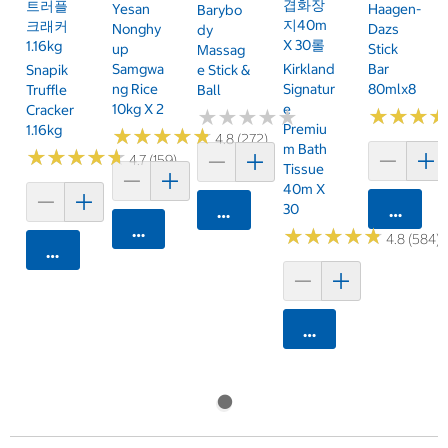
겹화장
트러플
Yesan
Haagen-
Barybo
지40m
크래커
Nonghy
Dazs
Dy
X 30롤
1.16kg
Up
Stick
Massag
Samgwa
Kirkland
Bar
Snapik
E Stick &
Ng Rice
Signatur
80mlx8
Truffle
Ball
10kg X 2
E
Cracker
★
★
★
★
★
★
★
★
★
★
★
★
★
★
★
★
Premiu
1.16kg
★
★
★
★
★
★
★
★
★
★
4.8 (272)
M Bath
★
★
★
★
★
★
★
★
★
★
4.7 (159)
Tissue
40m X
30
카트에 
카트에 담기
카트에 담기
★
★
★
★
★
★
★
★
★
★
4.8 (584)
카트에 담기
카트에 담기