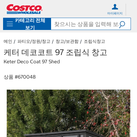
컨
메
텐
뉴
마이페이지
츠
로
카테고리 전체
로
바
바
로
보기
로
가
가
기
메인
파티오/정원/창고
창고/보관함
조립식창고
기
케터 데코코트 97 조립식 창고
Keter Deco Coat 97 Shed
상품 #
670048