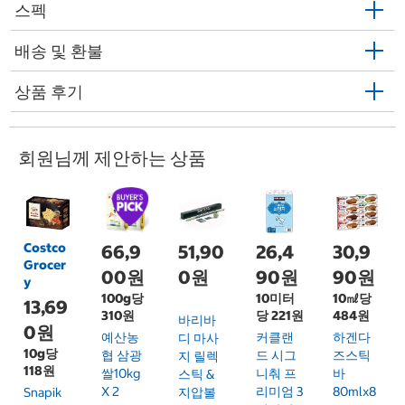
스펙
배송 및 환불
상품 후기
회원님께 제안하는 상품
Costco
66,9
51,90
26,4
30,9
Grocer
00원
0원
90원
90원
y
100g당
10미터
10㎖당
13,69
310원
당 221원
484원
바리바
0원
예산농
커클랜
하겐다
디 마사
10g당
협 삼광
드 시그
즈스틱
지 릴렉
118원
쌀10kg
니춰 프
바
스틱 &
X 2
리미엄 3
80mlx8
Snapik
지압볼