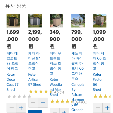
유사 상품
1,699
2,199,
349,
799,
1,099
,000
000
900
000
,000
원
원
원
원
원
케터 데
케터 아
케터 우
캐노피
케터 팩
코코트
티산 97
드랜드
아 바이
터 66 조
77 조립
조립식
맥스 조
팔램 하
립식 창
식 창고
창고
립식 창
모니 66
고
고
그린하
Keter
Keter
Keter
우스
Deco
Artisan
Keter
Factor
Coat 77
97 Shed
Woodla
Canopia
66
Shed
Nd Max
By
Shed
★
★
★
★
★
★
★
★
★
★
4.5 (6)
Shed
Palram
★
★
★
★
★
★
★
★
★
★
★
★
★
★
★
★
Harmon
★
★
★
★
★
★
★
★
★
★
4.4 (66)
Y 66
Greenh