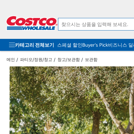
컨
메
텐
뉴
츠
로
로
바
바
로
로
가
가
기
기
카테고리 전체보기
스페셜 할인
Buyer's Pick
비즈니스 
메인
파티오/정원/창고
창고/보관함
보관함