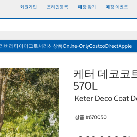
회원가입
온라인등록
매장 찾기
매장 이벤트
딜리버리
타이어
그로서리
신상품
Online-Only
CostcoDirect
Apple
케터 데코코
570L
Keter Deco Coat D
상품 #
670050