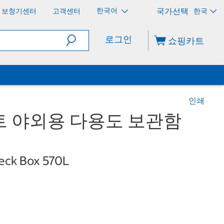
한국어
보청기센터
고객센터
한국
로그인
쇼핑카트
인쇄
트 야외용 다용도 보관함
eck Box 570L