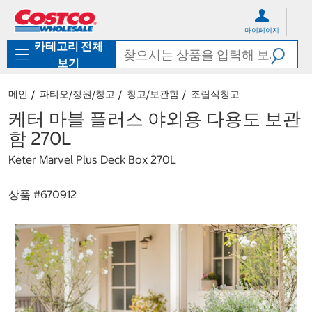
컨
메
텐
뉴
마이페이지
츠
로
카테고리 전체
로
바
바
로
보기
로
가
가
기
메인
파티오/정원/창고
창고/보관함
조립식창고
기
케터 마블 플러스 야외용 다용도 보관
함 270L
Keter Marvel Plus Deck Box 270L
상품 #
670912