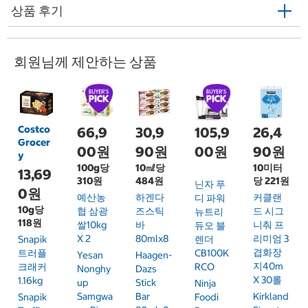
상품 후기
회원님께 제안하는 상품
Costco
66,9
30,9
105,9
26,4
Grocer
00원
90원
00원
90원
y
100g당
10㎖당
10미터
13,69
310원
484원
당 221원
닌자 푸
0원
예산농
하겐다
커클랜
디 파워
10g당
협 삼광
즈스틱
드 시그
뉴트리
118원
쌀10kg
바
니춰 프
듀오 블
X 2
80mlx8
리미엄 3
Snapik
렌더
겹화장
트러플
CB100K
Yesan
Haagen-
지40m
크래커
RCO
Nonghy
Dazs
X 30롤
1.16kg
Up
Stick
Ninja
Samgwa
Bar
Kirkland
Snapik
Foodi