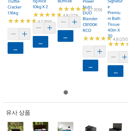
Ng Rice
80mlx8
Signatur
Truffle
Power
10kg X 2
E
Cracker
Nutri
★
★
★
★
★
★
★
★
★
★
4.7 (109)
Premiu
1.16kg
DUO
★
★
★
★
★
★
★
★
★
★
4.8 (273)
M Bath
Blender
★
★
★
★
★
★
★
★
★
★
4.7 (159)
Tissue
CB100K
40m X
RCO
30
카트에 담기
★
★
★
★
★
★
★
★
★
★
4.8 (250)
카트에 담기
★
★
★
★
★
★
카트에 담기
카트에 담기
카트에 
유사 상품