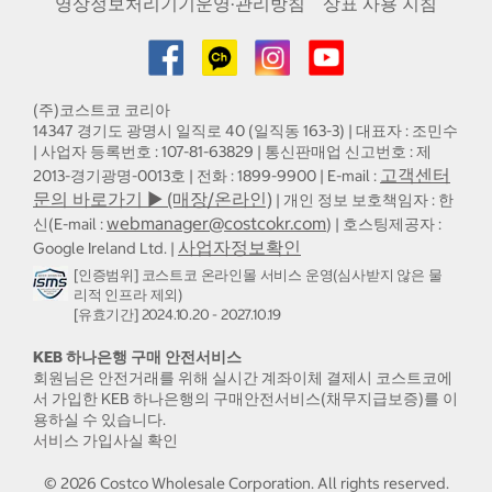
영상정보처리기기운영·관리방침
상표 사용 지침
(주)코스트코 코리아
14347 경기도 광명시 일직로 40 (일직동 163-3) | 대표자 : 조민수
| 사업자 등록번호 : 107-81-63829 | 통신판매업 신고번호 : 제
고객센터
2013-경기광명-0013호 | 전화 : 1899-9900 | E-mail :
문의 바로가기 ▶ (매장/온라인)
| 개인 정보 보호책임자 : 한
webmanager@costcokr.com
신(E-mail :
) | 호스팅제공자 :
사업자정보확인
Google Ireland Ltd. |
[인증범위] 코스트코 온라인몰 서비스 운영(심사받지 않은 물
리적 인프라 제외)
[유효기간] 2024.10.20 - 2027.10.19
KEB 하나은행 구매 안전서비스
회원님은 안전거래를 위해 실시간 계좌이체 결제시 코스트코에
서 가입한 KEB 하나은행의 구매안전서비스(채무지급보증)를 이
용하실 수 있습니다.
서비스 가입사실 확인
©
2026
Costco Wholesale Corporation.
All rights reserved.