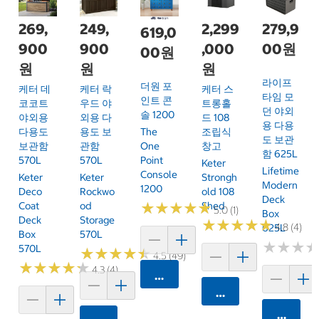
269,
249,
2,299
279,9
619,0
900
900
,000
00원
00원
원
원
원
라이프
더원 포
케터 데
케터 락
케터 스
타임 모
인트 콘
코코트
우드 야
트롱홀
던 야외
솔 1200
야외용
외용 다
드 108
용 다용
다용도
용도 보
조립식
The
도 보관
보관함
관함
창고
One
함 625L
570L
570L
Point
Keter
Lifetime
Console
Keter
Keter
Strongh
Modern
1200
Deco
Rockwo
Old 108
Deck
Coat
Od
Shed
★
★
★
★
★
★
★
★
★
★
5.0 (1)
Box
Deck
Storage
★
★
★
★
★
★
★
★
★
★
4.8 (4)
625L
Box
570L
★
★
★
★
★
★
570L
★
★
★
★
★
★
★
★
★
★
4.5 (49)
★
★
★
★
★
★
★
★
★
★
4.3 (4)
카트에 담기
카트에 담기
카트에 