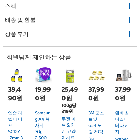
스펙
배송 및 환불
상품 후기
회원님께 제안하는 상품
39,4
19,99
25,49
37,99
37,99
90원
0원
0원
0원
0원
100g당
319원
엡손 라
Samsun
3M 포스
웨버 침
투펫 피
벨 테이
G A4 복
트잇
니스타
쉬 & 치
프
사지
654 노
터 패키
킨 고양
SC12Y
70g
랑 20팩
지
이사료
12mm 3
2,500
3M
Weber