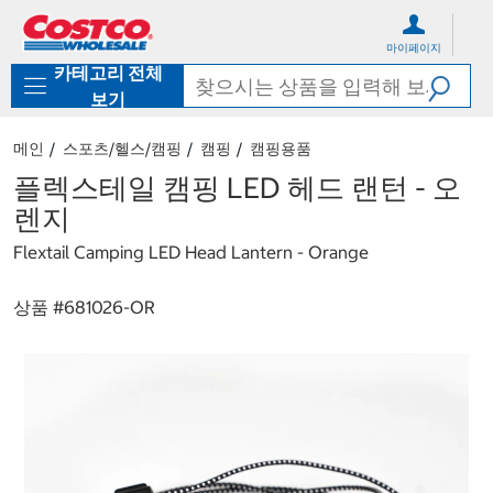
컨
메
텐
뉴
마이페이지
츠
로
카테고리 전체
로
바
바
로
보기
로
가
가
기
메인
스포츠/헬스/캠핑
캠핑
캠핑용품
기
플렉스테일 캠핑 LED 헤드 랜턴 - 오
렌지
Flextail Camping LED Head Lantern - Orange
상품 #
681026-OR