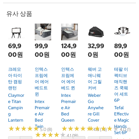
유사 상품
69,9
99,9
124,9
32,99
89,9
00원
00원
00원
0원
00원
크레모
인텍스
인텍스
웨버 고
테팔 이
아 타이
프림에
프림에
애니웨
펙티브
탄 캠핑
어 에어
어 에어
어 그릴
매직핸
랜턴
베드트
베드 퀸
커버
즈 쿡웨
윈
어 세트
Claymor
Intex
Weber
6P
E Titan
Intex
Premair
Go
Campin
Premair
E Air
Anywhe
Tefal
G
E Air
Bed
Re Gill
Effectiv
Lantern
Bed
Queen
Cover
E Magic
Twin
Hands
★
★
★
★
★
★
★
★
★
★
★
★
★
★
★
★
★
★
★
★
★
★
★
★
★
★
★
★
★
★
5.0 (8)
4.6 (76)
4.0 (1)
Set 6P
★
★
★
★
★
★
★
★
★
★
4.1 (18)