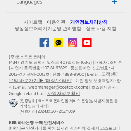
Languages
사이트맵
이용약관
개인정보처리방침
영상정보처리기기운영·관리방침
상표 사용 지침
(주)코스트코 코리아
14347 경기도 광명시 일직로 40 (일직동 163-3) | 대표자 : 조민수
| 사업자 등록번호 : 107-81-63829 | 통신판매업 신고번호 : 제
고객센터
2013-경기광명-0013호 | 전화 : 1899-9900 | E-mail :
문의 바로가기 ▶ (매장/온라인)
| 개인 정보 보호책임자 : 한
webmanager@costcokr.com
신(E-mail :
) | 호스팅제공자 :
사업자정보확인
Google Ireland Ltd. |
[인증범위] 코스트코 온라인몰 서비스 운영(심사받지 않은 물
리적 인프라 제외)
[유효기간] 2024.10.20 - 2027.10.19
KEB 하나은행 구매 안전서비스
회원님은 안전거래를 위해 실시간 계좌이체 결제시 코스트코에