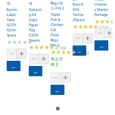
8kg / 최
개
매
Post-It
Chimne
소구매 2
Epson
Samsun
654
Y Starter
Topet
Label
G A4
Yellow
Package
Fish &
Tape
Copy
20pack
★
★
★
★
★
★
Chicken
SC12Y
Paper
★
★
★
★
★
★
★
★
★
★
5.0 (1)
Cat
12mm
70g
Food
3pack
2,500
8kg /
Sheets
★
★
★
★
★
★
★
★
★
★
Min 2
카트에 
★
★
★
★
★
★
★
★
★
★
4.7 (34)
카트에 담기
★
★
★
★
★
★
★
★
★
★
4.4 (50)
최소구
매 2
카트에 담기
카트에 담기
카트에 담기