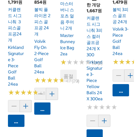
1,791원
854원
1,479원
마스터
한 개당
커클랜
볼빅 플
볼빅 3피
버니 스
1,667원
드 시그
라이온 2
스 골프
포츠 얼
커클랜
니춰 ３
피스 골
공 24개
음 주머
드 시그
피스골
프공 24
니 2개
Volvik 3-
니춰 3피
프공24
개
Piece
Master
스 컬러
개
Volvik
Golf
Bunney
골프공
Kirkland
Fly On
Ball
Ice Bag
24개 X
Signatur
2-Piece
24ea
2ea
300
E 3-
Golf
★
★
★
★
★
★
★
★
★
★
★
★
★
★
★
★
Kirkland
1.0 (2)
Piece
Ball
Signatur
Golf
24ea
E 3-
품절
Ball
★
★
★
★
★
★
★
★
★
★
Piece
4.7 (29)
24ea
Yellow
카트에 
★
★
★
★
★
★
★
★
★
★
Balls 24
4.8 (25)
X 300ea
★
★
★
★
★
★
★
★
★
★
카트에 담기
카트에 담기
카트에 담기