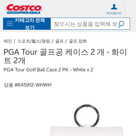
컨
메
텐
뉴
마이페이지
츠
로
카테고리 전체
로
바
바
로
보기
로
가
가
기
메인
스포츠/헬스/캠핑
골프
골프 잡화
기
PGA Tour 골프공 케이스 2 개 - 화이
트 2개
PGA Tour Golf Ball Case 2 PK - White x 2
상품 #
645912-WHWH