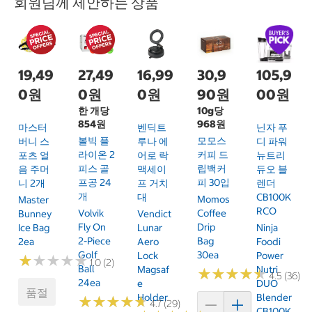
회원님께 제안하는 상품
19,49
27,49
16,99
30,9
105,9
0원
0원
0원
90원
00원
한 개당
10g당
854원
968원
마스터
벤딕트
닌자 푸
볼빅 플
모모스
버니 스
루나 에
디 파워
라이온 2
커피 드
포츠 얼
어로 락
뉴트리
피스 골
립백커
음 주머
맥세이
듀오 블
프공 24
피 30입
니 2개
프 거치
렌더
개
대
CB100K
Momos
Master
RCO
Volvik
Coffee
Bunney
Vendict
Fly On
Drip
Ice Bag
Lunar
Ninja
2-Piece
Bag
2ea
Aero
Foodi
Golf
30ea
Lock
Power
★
★
★
★
★
★
★
★
★
★
1.0 (2)
Ball
Magsaf
Nutri
★
★
★
★
★
★
★
★
★
★
4.5 (36)
24ea
E
DUO
품절
Holder
Blender
★
★
★
★
★
★
★
★
★
★
4.7 (29)
CB100K