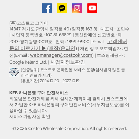
(주)코스트코 코리아
14347 경기도 광명시 일직로 40 (일직동 163-3) | 대표자 : 조민수
| 사업자 등록번호 : 107-81-63829 | 통신판매업 신고번호 : 제
고객센터
2013-경기광명-0013호 | 전화 : 1899-9900 | E-mail :
문의 바로가기 ▶ (매장/온라인)
| 개인 정보 보호책임자 : 한
webmanager@costcokr.com
신(E-mail :
) | 호스팅제공자 :
사업자정보확인
Google Ireland Ltd. |
[인증범위] 코스트코 온라인몰 서비스 운영(심사받지 않은 물
리적 인프라 제외)
[유효기간] 2024.10.20 - 2027.10.19
KEB 하나은행 구매 안전서비스
회원님은 안전거래를 위해 실시간 계좌이체 결제시 코스트코에
서 가입한 KEB 하나은행의 구매안전서비스(채무지급보증)를 이
용하실 수 있습니다.
서비스 가입사실 확인
©
2026
Costco Wholesale Corporation.
All rights reserved.