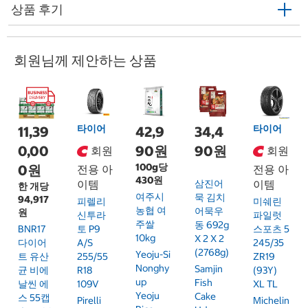
상품 후기
회원님께 제안하는 상품
타이어
타이어
11,39
42,9
34,4
0,00
90원
90원
회원
회원
100g당
0원
전용 아
전용 아
430원
이템
삼진어
이템
한 개당
여주시
묵 김치
94,917
피렐리
미쉐린
농협 여
어묵우
원
신투라
파일럿
주쌀
동 692g
BNR17
토 P9
스포츠 5
10kg
X 2 X 2
다이어
A/S
245/35
(2768g)
Yeoju-Si
트 유산
255/55
ZR19
Nonghy
Samjin
균 비에
R18
(93Y)
Up
Fish
날씬 에
109V
XL TL
Yeoju
Cake
스 55캡
Pirelli
Michelin