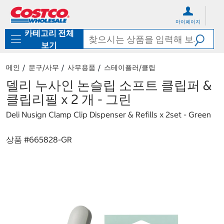
컨
메
텐
뉴
마이페이지
츠
로
카테고리 전체
로
바
바
로
보기
로
가
가
기
메인
문구/사무
사무용품
스테이플러/클립
기
델리 누사인 논슬립 소프트 클립퍼 &
클립리필 x 2 개 - 그린
Deli Nusign Clamp Clip Dispenser & Refills x 2set - Green
상품 #
665828-GR