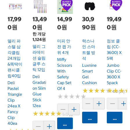
17,99
13,49
14,99
30,9
19,49
0원
0원
0원
90원
0원
한 개당
1,124원
델리 파
미피 안
럭스나
점보 클
델리 그
스텔 삼
전 캡 가
인 스마
립 (CC-
라데이
각클립
위 4개
트젤 방
3600) X
션 슬림
24개입
석
5팩
Miffy
글루 스
&똑딱이
Scissors
Luxnine
Jumbo
틱 12입
팬시클
With
Smart
Clip CC-
립40입
Deli
Safety
Gel
3600 X
Gradati
Deli
Cap Set
Cushion
5pack
On Slim
Pastel
Of 4
★
★
★
★
★
★
★
★
★
★
★
★
★
★
★
★
4.0 (21)
Glue
Triangle
★
★
★
★
★
★
★
★
★
★
Stick
Clip
12ea
24ea X
Fancy
★
★
★
★
★
★
★
★
★
★
5.0 (1)
Clip
카트에 담기
카트에 
40ea
카트에 담기