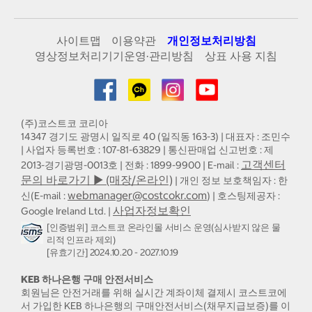
사이트맵
이용약관
개인정보처리방침
영상정보처리기기운영·관리방침
상표 사용 지침
(주)코스트코 코리아
14347 경기도 광명시 일직로 40 (일직동 163-3) | 대표자 : 조민수
| 사업자 등록번호 : 107-81-63829 | 통신판매업 신고번호 : 제
고객센터
2013-경기광명-0013호 | 전화 : 1899-9900 | E-mail :
문의 바로가기 ▶ (매장/온라인)
| 개인 정보 보호책임자 : 한
webmanager@costcokr.com
신(E-mail :
) | 호스팅제공자 :
사업자정보확인
Google Ireland Ltd. |
[인증범위] 코스트코 온라인몰 서비스 운영(심사받지 않은 물
리적 인프라 제외)
[유효기간] 2024.10.20 - 2027.10.19
KEB 하나은행 구매 안전서비스
회원님은 안전거래를 위해 실시간 계좌이체 결제시 코스트코에
서 가입한 KEB 하나은행의 구매안전서비스(채무지급보증)를 이