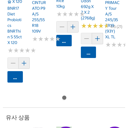
Rice
Udon
슐 X 120
CINTUR
PRIMAC
10kg
692g X
BNR17
ATO P9
Y Tour
2 X 2
★
★
★
★
★
★
★
★
★
★
Diet
A/S
A/S
(2768g)
Probioti
255/55
245/35
★
★
★
★
★
★
★
★
★
★
Cs
R18
ZR19
4.6 (21)
BNRThi
109V
(93Y)
N S 55ct
XL TL
★
★
★
★
★
★
★
★
★
★
카트에 담기
X 120
★
★
★
★
★
★
★
★
★
★
★
★
★
★
★
★
카트에 담기
카트에 담기
유사 상품