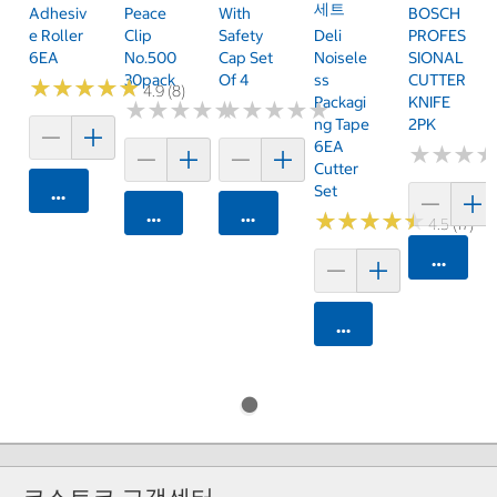
세트
Adhesiv
Peace
With
BOSCH
E Roller
Clip
Safety
Deli
PROFES
6EA
No.500
Cap Set
Noisele
SIONAL
30pack
Of 4
Ss
CUTTER
★
★
★
★
★
★
★
★
★
★
4.9 (8)
Packagi
KNIFE
★
★
★
★
★
★
★
★
★
★
★
★
★
★
★
★
★
★
★
★
Ng Tape
2PK
6EA
★
★
★
★
★
★
Cutter
Set
카트에 담기
카트에 담기
카트에 담기
★
★
★
★
★
★
★
★
★
★
4.5 (17)
카트에 
카트에 담기