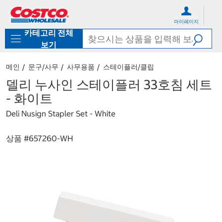
컨
메
텐
뉴
마이페이지
츠
로
카테고리 전체
로
바
바
로
보기
로
가
가
기
메인
문구/사무
사무용품
스테이플러/클립
기
델리 누사인 스테이플러 33호침 세트
- 화이트
Deli Nusign Stapler Set - White
상품 #
657260-WH