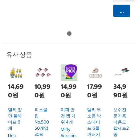
카트에 
유사 상품
14,69
10,99
14,99
17,99
34,9
0원
0원
0원
0원
90원
델리 양
피스클
미피 안
델리 무
보쉬전
면 풀테
립
전 캡 가
소음 박
문가용
이프 6
No.500
위 4개
스테이
다용도
개
50개입
프 6롤
칼세트2
Miffy
30팩
커터기
종
Deli
Scissors