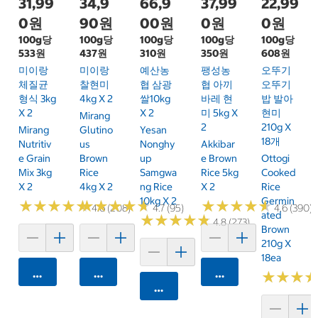
31,99
34,9
66,9
37,99
22,99
0원
90원
00원
0원
0원
100g당
100g당
100g당
100g당
100g당
533원
437원
310원
350원
608원
미이랑
미이랑
예산농
팽성농
오뚜기
체질균
찰현미
협 삼광
협 아끼
오뚜기
형식 3kg
4kg X 2
쌀10kg
바레 현
밥 발아
X 2
X 2
미 5kg X
현미
Mirang
2
210g X
Mirang
Glutino
Yesan
18개
Nutritiv
Us
Nonghy
Akkibar
E Grain
Brown
Up
E Brown
Ottogi
Mix 3kg
Rice
Samgwa
Rice 5kg
Cooked
X 2
4kg X 2
Ng Rice
X 2
Rice
10kg X 2
Germin
★
★
★
★
★
★
★
★
★
★
★
★
★
★
★
★
★
★
★
★
★
★
★
★
★
★
★
★
★
★
4.6 (208)
4.7 (95)
4.6 (390)
Ated
★
★
★
★
★
★
★
★
★
★
4.8 (273)
Brown
210g X
18ea
카트에 담기
카트에 담기
카트에 담기
★
★
★
★
★
★
카트에 담기