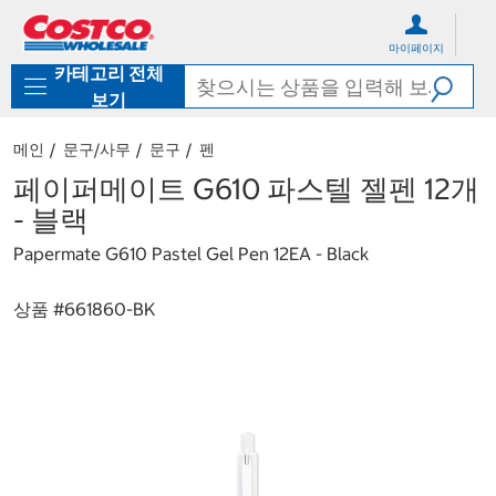
컨
메
텐
뉴
마이페이지
츠
로
카테고리 전체
로
바
바
로
보기
로
가
가
기
메인
문구/사무
문구
펜
기
페이퍼메이트 G610 파스텔 젤펜 12개
- 블랙
Papermate G610 Pastel Gel Pen 12EA - Black
상품 #
661860-BK