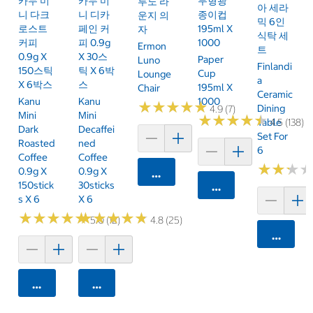
카누 미
카누 미
무형광
루노 라
아 세라
니 다크
니 디카
종이컵
운지 의
믹 6인
로스트
페인 커
195ml X
자
식탁 세
커피
피 0.9g
1000
Ermon
트
0.9g X
X 30스
Paper
Luno
Finlandi
150스틱
틱 X 6박
Cup
Lounge
A
X 6박스
스
195ml X
Chair
Ceramic
Kanu
Kanu
1000
★
★
★
★
★
★
★
★
★
★
Dining
4.9 (7)
Mini
Mini
★
★
★
★
★
★
★
★
★
★
Table
4.5 (138)
Dark
Decaffei
Set For
Roasted
Ned
6
Coffee
Coffee
★
★
★
★
★
★
0.9g X
0.9g X
카트에 담기
150stick
30sticks
카트에 담기
S X 6
X 6
★
★
★
★
★
★
★
★
★
★
★
★
★
★
★
★
★
★
★
★
5.0 (12)
4.8 (25)
카트에 
카트에 담기
카트에 담기