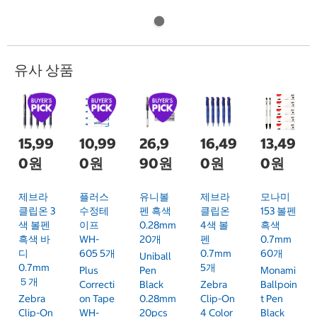
유사 상품
15,99
10,99
26,9
16,49
13,49
0원
0원
90원
0원
0원
제브라
플러스
유니볼
제브라
모나미
클립온 3
수정테
펜 흑색
클립온
153 볼펜
색 볼펜
이프
0.28mm
4색 볼
흑색
흑색 바
WH-
20개
펜
0.7mm
디
605 5개
0.7mm
60개
Uniball
0.7mm
5개
Plus
Pen
Monami
５개
Correcti
Black
Zebra
Ballpoin
Zebra
On Tape
0.28mm
Clip-On
T Pen
Clip-On
WH-
20pcs
4 Color
Black