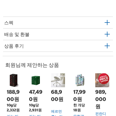
스펙
배송 및 환불
상품 후기
회원님께 제안하는 상품
188,9
47,49
68,9
17,99
989,
00원
0원
00원
0원
000
10g당
10g당
한 개당
원
2,332원
2,931원
18원
에르먼
핀란디