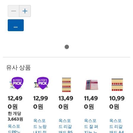
카트에 담기
유사 상품
12,49
12,99
13,49
11,49
10,99
0원
0원
0원
0원
0원
한 개당
3,663원
옥스포
옥스포
옥스포
옥스포
옥스포
드 노랑
드 리갈
드 잘 펴
드 리갈
드PP노
내지 절
패드 B5
지는 노
패드 A4