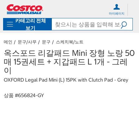
컨
메
텐
뉴
마이페이지
츠
로
카테고리 전체
로
바
바
로
보기
로
가
가
기
메인
문구/사무
문구
스케치북/노트
기
옥스포드 리갈패드 Mini 장형 노랑 50
매 15권세트 + 지갑패드 L 1개 - 그레
이
OXFORD Legal Pad Mini (L) 15PK with Clutch Pad - Grey
상품 #
656824-GY