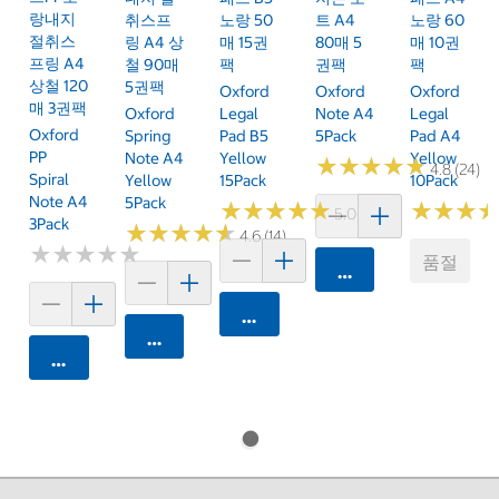
랑내지
취스프
노랑 50
트 A4
노랑 60
절취스
링 A4 상
매 15권
80매 5
매 10권
프링 A4
철 90매
팩
권팩
팩
상철 120
5권팩
Oxford
Oxford
Oxford
매 3권팩
Oxford
Legal
Note A4
Legal
Oxford
Spring
Pad B5
5Pack
Pad A4
PP
Note A4
Yellow
Yellow
★
★
★
★
★
★
★
★
★
★
4.8 (24)
Spiral
Yellow
15Pack
10Pack
Note A4
5Pack
★
★
★
★
★
★
★
★
★
★
★
★
★
★
★
★
5.0 (5)
3Pack
★
★
★
★
★
★
★
★
★
★
4.6 (14)
★
★
★
★
★
★
★
★
★
★
품절
카트에 담기
카트에 담기
카트에 담기
카트에 담기