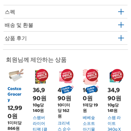
스펙
배송 및 환불
상품 후기
회원님께 제안하는 상품
Costco
36,9
49,9
16,99
34,9
Grocer
90원
90원
0원
90원
y
10g당
10미터
1매당 19
10g당
12,99
140원
당 162
원
141원
0원
원
스팸버
베베숲
스팸 라
1미터당
크리넥
라이어
소프트
이트
866원
스 순수
티팩 (클
아기물
340g X