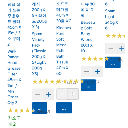
소프트
래식
티슈 80
6
윙크 잘
메가롤
200g X
매 X 10
라 쓰는
Spam
40m X
5 + 라이
팩
주방후
Light
30롤 X 2
트 200g
드 필터
Bebesu
340g X
X 5)
45cm X
Kleenex
P Soft
6
15m / 최
Pure
Spam
Baby
★
★
★
★
★
★
소 구매
Soft
Variety
Wipes
2
Mega
Pack
80ct X
Rolls
(Classic
10
Wink
Bath
200g X
Range
★
★
★
★
★
★
★
★
★
★
4.8 (119)
Tissue
5+Light
Hood
카트에 
40m X
200g
Grease
60
X5)
Filter
45cm X
★
★
★
★
★
★
★
★
★
★
★
★
★
★
★
★
★
★
★
★
4.6 (537)
4.7 (272)
15m /
카트에 담기
Min
Order
Qty 2
카트에 담기
카트에 담기
★
★
★
★
★
★
★
★
★
★
4.4 (30)
최소구
매 2