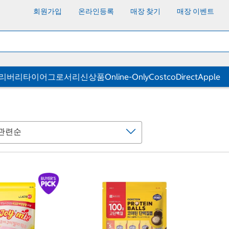
회원가입
온라인등록
매장 찾기
매장 이벤트
딜리버리
타이어
그로서리
신상품
Online-Only
CostcoDirect
Apple