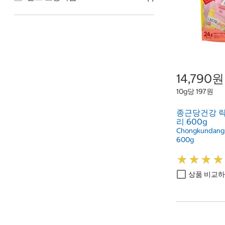
14,790원
10g당 197원
종근당건강 
리 600g
Chongkundang L
600g
★
★
★
★
★
★
★
★
상품 비교