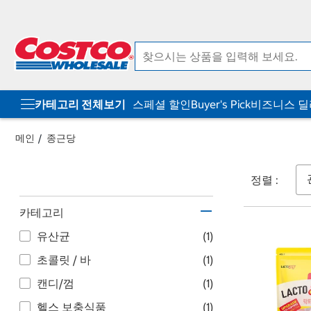
컨
메
텐
뉴
츠
로
로
바
바
로
로
가
가
기
기
카테고리 전체보기
스페셜 할인
Buyer's Pick
비즈니스 
메인
종근당
정렬 :
카테고리
유산균
(1)
초콜릿 / 바
(1)
캔디/껌
(1)
헬스 보충식품
(1)