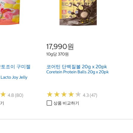
17,990원
10g당 370원
락토조이 구미젤
코어틴 단백질볼 20g x 20pk
Coretein Protein Balls 20g x 20pk
acto Joy Jelly
★
★
★
★
★
★
★
★
★
★
★
★
4.8 (80)
4.3 (47)
하기
상품 비교하기