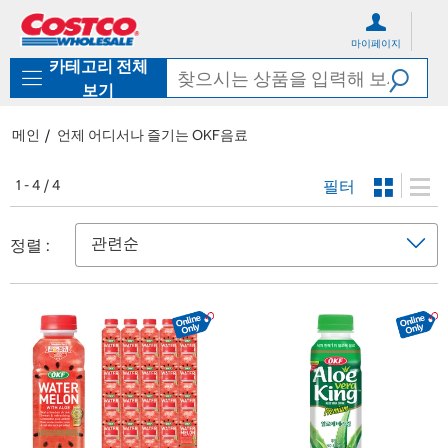
컨
메
텐
뉴
마이페이지
츠
로
카테고리 전체
로
바
바
로
보기
로
가
가
기
메인
언제 어디서나 즐기는 OKF음료
기
필터
1 - 4 / 4
정렬 :